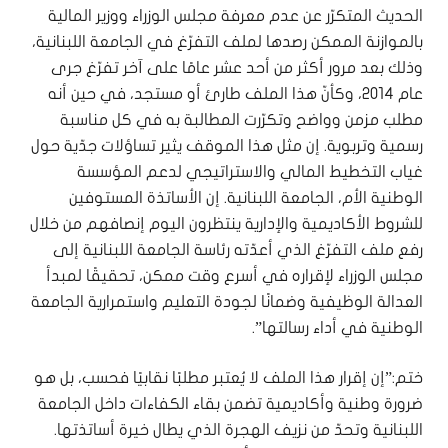
الحديث المتكرّر عن عدم معرفة مجلس الوزراء ووزير المالية
بالموازنة الممكن رصدها لملف التفرّغ في الجامعة اللبنانية،
وذلك بعد مرور أكثر من أحد عشر عامًا على آخر تفرّغ جرى
عام 2014، وكأنّ هذا الملف طارئ أو مستجد، في حين أنه
مطلب مزمن وواضح وتكرّرت المطالبة به في كل مناسبة
رسمية وتربوية. إن مثل هذا الموقف يثير تساؤلات جدّية حول
غياب التخطيط المالي والاستراتيجي لدعم المؤسسة
الوطنية الأم، الجامعة اللبنانية. إن الأساتذة المستوفين
للشروط الأكاديمية والإدارية ينتظرون اليوم إنصافهم من خلال
رفع ملف التفرّغ الذي أعدّته رئاسة الجامعة اللبنانية إلى
مجلس الوزراء لإقراره في أسرع وقت ممكن، تحقيقًا لمبدأ
العدالة الوظيفية وضمانًا لجودة التعليم واستمرارية الجامعة
الوطنية في أداء رسالتها”.
ختم:”إن إقرار هذا الملف لا يُعتبر مطلبًا نقابيًا فحسب، بل هو
ضرورة وطنية وأكاديمية تضمن بقاء الكفاءات داخل الجامعة
اللبنانية وتحدّ من نزيف الهجرة الذي يطال خيرة أساتذتها.