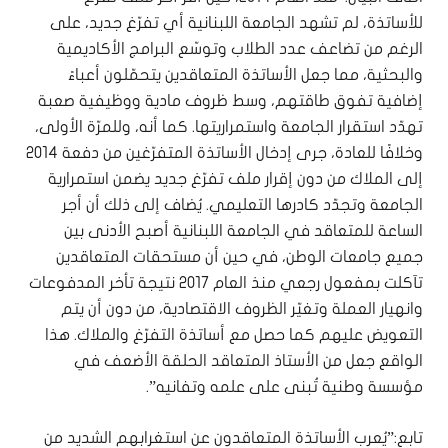
للأساتذة، لم تشهد الجامعة اللبنانية أي تفرّغ جديد، على
الرغم من تضاعف عدد الطلاب وتوسّع البرامج الأكاديمية
والبحثية، مما جعل الأساتذة المتعاقدين يتحمّلون أعباءً
إضافية تفوق طاقتهم، وسط ظروف مادية ووظيفية صعبة
تهدّد استقرار الجامعة واستمراريتها. كما أنه، وللمرّة الأولى،
وخلافًا للعادة، جرى إدخال الأساتذة المتفرّغين من دفعة 2014
إلى الملاك من دون إقرار ملف تفرّغ جديد يضمن استمرارية
الجامعة وتجدّد كادرها التعليمي. يُضاف إلى ذلك أن أجر
الساعة للمتعاقد في الجامعة اللبنانية أصبح الأدنى بين
جميع جامعات الوطن، في حين أن مستحقات المتعاقدين
تآكلت بمفعول رجعي منذ العام 2017 نتيجة تأخر المدفوعات
وانهيار العملة وتغيّر الظروف الاقتصادية، من دون أن يتم
التعويض عليهم كما حصل مع أساتذة التفرّغ والملاك. هذا
الواقع جعل من الأستاذ المتعاقد الحلقة الأضعف في
مؤسسة وطنية تُبنى على علمه وتفانيه”.
تابع:”يُعرب الأساتذة المتعاقدون عن استغرابهم الشديد من