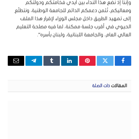
وإننا إذ نضع هذا النداء بين أيدي فخامتكم ودولتكم
ومعاليكم، نُثمن دعمكم الدائم للجامعة الوطنية، ونتطلّع
إلى تمهيد الطريق داخل مجلس الوزراء لإقرار هذا الملف
الحيوي في أقرب جلسة ممكنة، لما فيه مصلحة التعليم
العالي العام، والجامعة اللبنانية، ولبنان بأسره”.
فيسبوك
تويتر
بينتيريست
لينكدإن
Tumblr
تيلقرام
البريد
الإلكتر
المقالات
ذات الصلة