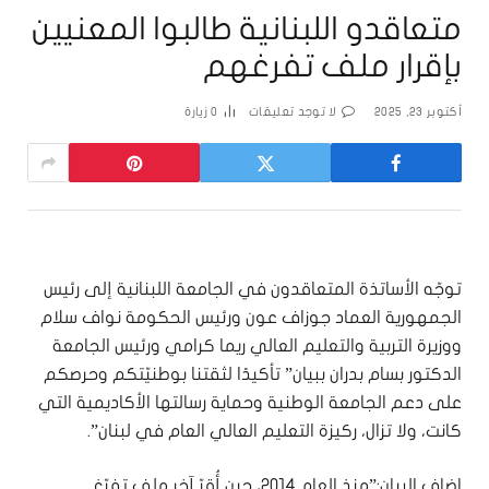
متعاقدو اللبنانية طالبوا المعنيين
بإقرار ملف تفرغهم
أكتوبر 23, 2025
لا توجد تعليقات
0
زيارة
توجّه الأساتذة المتعاقدون في الجامعة اللبنانية إلى رئيس
الجمهورية العماد جوزاف عون ورئيس الحكومة نواف سلام
ووزيرة التربية والتعليم العالي ريما كرامي ورئيس الجامعة
الدكتور بسام بدران ببيان” تأكيدًا لثقتنا بوطنيّتكم وحرصكم
على دعم الجامعة الوطنية وحماية رسالتها الأكاديمية التي
كانت، ولا تزال، ركيزة التعليم العالي العام في لبنان”.
اضاف البيان:”منذ العام 2014، حين أُقرّ آخر ملف تفرّغ