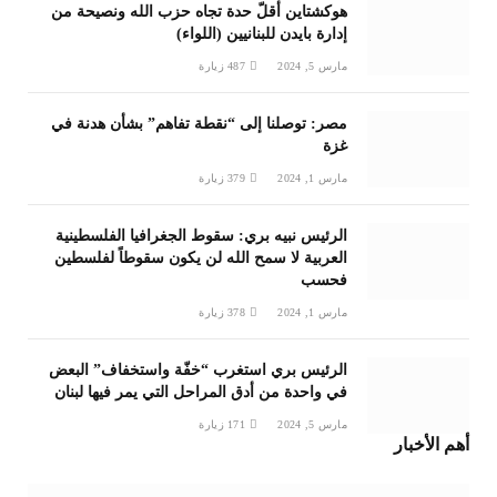
هوكشتاين أقلّ حدة تجاه حزب الله ونصيحة من
إدارة بايدن للبنانيين (اللواء)
مارس 5, 2024
487
زيارة
مصر: توصلنا إلى “نقطة تفاهم” بشأن هدنة في
غزة
مارس 1, 2024
379
زيارة
الرئيس نبيه بري: سقوط الجغرافيا الفلسطينية
العربية لا سمح الله لن يكون سقوطاً لفلسطين
فحسب
مارس 1, 2024
378
زيارة
الرئيس بري استغرب “خفّة واستخفاف” البعض
في واحدة من أدق المراحل التي يمر فيها لبنان
مارس 5, 2024
171
زيارة
أهم الأخبار