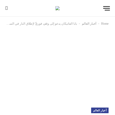
-
-
Home
أخبار العالم
بابا الفاتيكان يدعو إلى وقفٍ فوريٍّ لإطلاق النار في السودان وفتح ممرات إنسانية
أخبار العالم