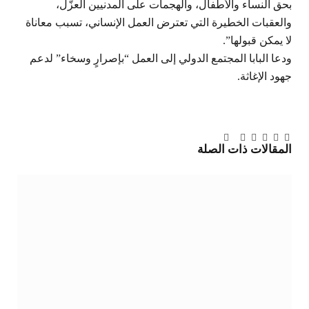
بحق النساء والأطفال، والهجمات على المدنيين العزّل،
والعقبات الخطيرة التي تعترض العمل الإنساني، تسبب معاناة
لا يمكن قبولها”.
ودعا البابا المجتمع الدولي إلى العمل “بإصرارٍ وسخاء” لدعم
جهود الإغاثة.
تويتر
فيسبوك
لينكدإن
بينتيريست
Tumblr
تيلقرام
البريد
المقالات
ذات الصلة
الإلكتروني