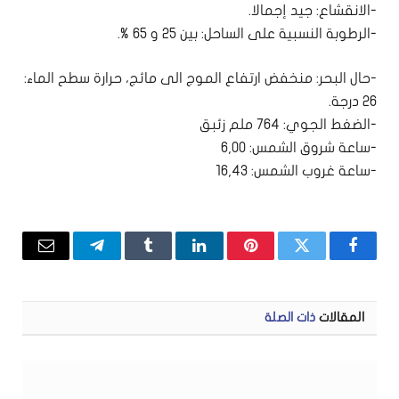
-الانقشاع: جيد إجمالا.
-الرطوبة النسبية على الساحل: بين 25 و 65 %.
-حال البحر: منخفض ارتفاع الموج الى مائج، حرارة سطح الماء:
26 درجة.
-الضغط الجوي: 764 ملم زئبق
-ساعة شروق الشمس: 6,00
-ساعة غروب الشمس: 16,43
فيسبوك
تويتر
بينتيريست
لينكدإن
Tumblr
تيلقرام
البريد
الإلكتر
المقالات
ذات الصلة