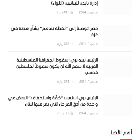
إدارة بايدن للبنانيين (اللواء)
مارس 5, 2024
487
زيارة
مصر: توصلنا إلى “نقطة تفاهم” بشأن هدنة في
غزة
مارس 1, 2024
379
زيارة
الرئيس نبيه بري: سقوط الجغرافيا الفلسطينية
العربية لا سمح الله لن يكون سقوطاً لفلسطين
فحسب
مارس 1, 2024
378
زيارة
الرئيس بري استغرب “خفّة واستخفاف” البعض في
واحدة من أدق المراحل التي يمر فيها لبنان
مارس 5, 2024
171
زيارة
أهم الأخبار