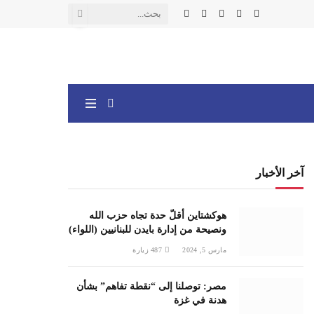
X
فيسبوك
الانستغرام
يوتيوب
واتساب
(Twitter)
آخر الأخبار
هوكشتاين أقلّ حدة تجاه حزب الله
ونصيحة من إدارة بايدن للبنانيين (اللواء)
مارس 5, 2024
487
زيارة
مصر: توصلنا إلى “نقطة تفاهم” بشأن
هدنة في غزة