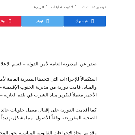
نوفمبر 23, 2025
لا توجد تعليقات
0
زيارة
فيسبوك
تويتر
بين
صدر عن المديرية العامة لأمن الدولة – قسم الإعلام و
استكمالاً للإجراءات التي تتخذها المديرية العامة لأ
الأحمر معملاً لتكرير مياه الشرب في بلدة الغازية –
كما أقدمت الدورية على إقفال معمل حلويات عائد للم
الصحية المفروضة وفقاً للأصول، مما يشكل تهديداً 
وقد تم اتخاذ الإجراءات القانونية المناسبة بحق المخ