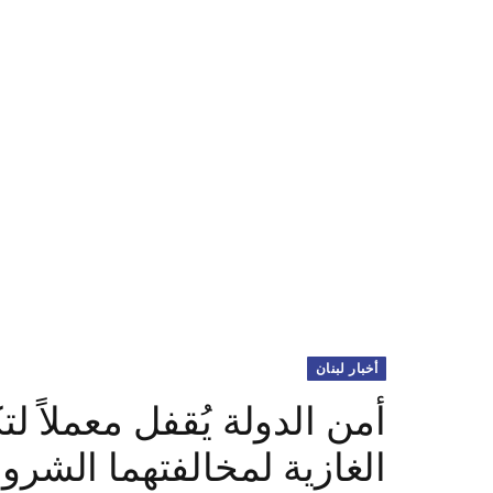
أخبار لبنان
‏أمن الدولة يُقفل معملاً ل
الغازية لمخالفتهما الشر