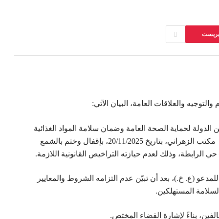
تيريست
التوجيه والعلاقات العامة، البيان الآتي:
من الدولة لحماية الصحة العامة وضمان سلامة المواد الغذائية
والمياه، قامت دورية من مديرية الجنوب الإقليمية – مكتب الزهراني، بتاريخ 20/11/2025، بإقفال وختم بالشمع
 حي الرابطة، وذلك لعدم حيازته التراخيص القانونية اللازمة.
دعو (ع. خ.)، بعد أن تبيّن عدم التزامه الشروط والمعايير
لسلامة المستهلكين.
الفين، بناءً لإشارة القضاء المختص.