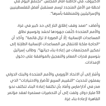
الأكبروف، في احاطته امام المجلس، “نجتمع اليوم في
لحظة من الأمل المتجدد لرسم مستقبل أفضل للفلسطينيين
والإسرائيليين وللمنطقة بأسرها”.
وأضاف: “صمد وقف إطلاق النار إلى حد كبير في غزة،
والأمم المتحدة كثّفت جهودها لحشد وتوسيع نطاق
المساعدات الإنسانية؛ إلّا أن الصورة لا تزال قاتمة”. وأكد أن
“الحاجة ملحّة للانتقال من المساعدات الإنسانية الطارئة إلى
تمكين المجتمعات من إعادة بناء حياتها”، وطالب إسرائيل
بتوسيع قدرات المعابر والتعجيل بالموافقة على دخول
الإمدادات.
وأشار إلى أن الاتحاد الأوروبي والأمم المتحدة والبنك الدولي
يعملون لتحديث “التقييم السريع للأضرار والاحتياجات” الذي
صدر في آذار/مارس وأفاد بأن تكلفة إعادة البناء تتكلف نحو
53 مليار دولار، ولفت إلى أن التحضيرات مستمرة لعقد مؤتمر
القاهرة لإعادة بناء غزة.