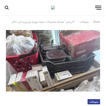
-
-
Home
منوعات
“الريجي” تضبط مصنوعات تبغية مهرّبة ومزورة في عكار
منوعات