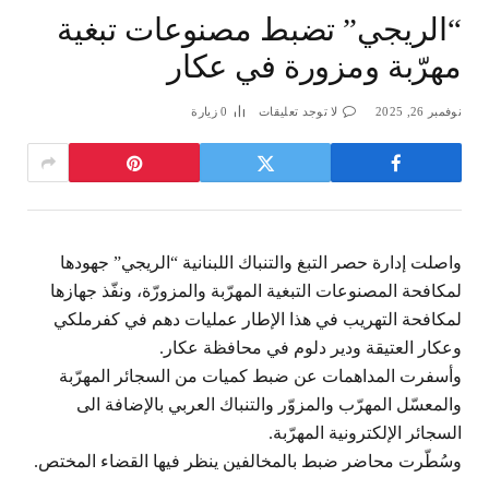
“الريجي” تضبط مصنوعات تبغية
مهرّبة ومزورة في عكار
نوفمبر 26, 2025
لا توجد تعليقات
0
زيارة
واصلت إدارة حصر التبغ والتنباك اللبنانية “الريجي” جهودها
لمكافحة المصنوعات التبغية المهرّبة والمزورّة، ونفّذ جهازها
لمكافحة التهريب في هذا الإطار عمليات دهم في كفرملكي
وعكار العتيقة ودير دلوم في محافظة عكار.
وأسفرت المداهمات عن ضبط كميات من السجائر المهرّبة
والمعسّل المهرّب والمزوّر والتنباك العربي بالإضافة الى
السجائر الإلكترونية المهرّبة.
وسُطّرت محاضر ضبط بالمخالفين ينظر فيها القضاء المختص.