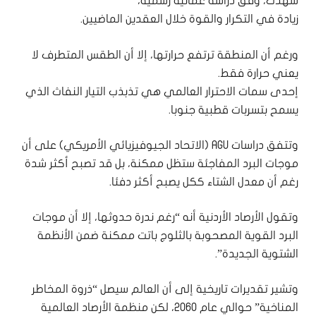
شهدت، وفق دراسة عمانية رسمية،
زيادة في التكرار والقوة خلال العقدين الماضيين.
ورغم أن المنطقة ترتفع حرارتها، إلا أن الطقس المتطرف لا
يعني حرارة فقط.
إحدى سمات الاحترار العالمي هي تذبذب التيار النفاث الذي
يسمح بتسربات قطبية جنوبا.
وتتفق دراسات AGU (الاتحاد الجيوفيزيائي الأمريكي) على أن
موجات البرد المفاجئة ستظل ممكنة، بل قد تصبح أكثر شدة
رغم أن معدل الشتاء ككل يصبح أكثر دفئا.
وتقول الأرصاد الأردنية أنه “رغم ندرة حدوثها، إلا أن موجات
البرد القوية المصحوبة بالثلوج باتت ممكنة ضمن الأنظمة
الشتوية الجديدة”.
وتشير تقديرات تاريخية إلى أن العالم سيصل “ذروة المخاطر
المناخية” حوالي عام 2060، لكن منظمة الأرصاد العالمية