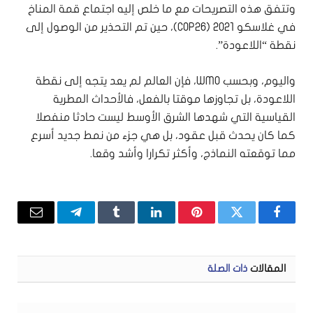
وتتفق هذه التصريحات مع ما خلص إليه اجتماع قمة المناخ
في غلاسكو 2021 (COP26)، حين تم التحذير من الوصول إلى
نقطة “اللاعودة”.
واليوم، وبحسب WMO، فإن العالم لم يعد يتجه إلى نقطة
اللاعودة، بل تجاوزها موقتا بالفعل، فالأحداث المطرية
القياسية التي شهدها الشرق الأوسط ليست حادثا منفصلا
كما كان يحدث قبل عقود، بل هي جزء من نمط جديد أسرع
مما توقعته النماذج، وأكثر تكرارا وأشد وقعا.
فيسبوك
تويتر
بينتيريست
لينكدإن
Tumblr
تيلقرام
البريد
الإلكتر
المقالات
ذات الصلة