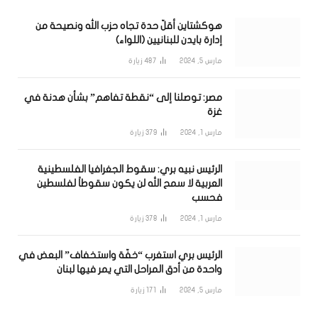
هوكشتاين أقلّ حدة تجاه حزب الله ونصيحة من
إدارة بايدن للبنانيين (اللواء)
مارس 5, 2024
487
زيارة
مصر: توصلنا إلى “نقطة تفاهم” بشأن هدنة في
غزة
مارس 1, 2024
379
زيارة
الرئيس نبيه بري: سقوط الجغرافيا الفلسطينية
العربية لا سمح الله لن يكون سقوطاً لفلسطين
فحسب
مارس 1, 2024
378
زيارة
الرئيس بري استغرب “خفّة واستخفاف” البعض في
واحدة من أدق المراحل التي يمر فيها لبنان
مارس 5, 2024
171
زيارة