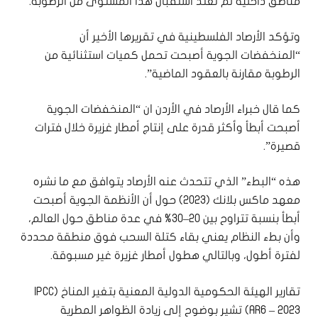
مناطق داخلية لم تعتد استقبال هذا المستوى من الرطوبة.
وتؤكد الأرصاد الفلسطينية في تقريرها الأخير أن
“المنخفضات الجوية أصبحت تحمل كميات استثنائية من
الرطوبة مقارنة بالعقود الماضية”.
كما قال خبراء الأرصاد في الأردن ان “المنخفضات الجوية
أصبحت أبطأ وأكثر قدرة على إنتاج أمطار غزيرة خلال فترات
قصيرة”.
هذه “البطء” الذي تتحدث عنه الأرصاد يتوافق مع ما نشره
معهد ماكس بلانك (2023) حول أن الأنظمة الجوية أصبحت
أبطأ بنسبة تتراوح بين 20–30% في عدة مناطق حول العالم،
وأن بطء النظام يعني بقاء كتلة السحب فوق منطقة محددة
لفترة أطول، وبالتالي هطول أمطار غزيرة غير مسبوقة.
تقارير الهيئة الحكومية الدولية المعنية بتغير المناخ (IPCC
AR6 – 2023) تشير بوضوح إلى زيادة الظواهر المطرية