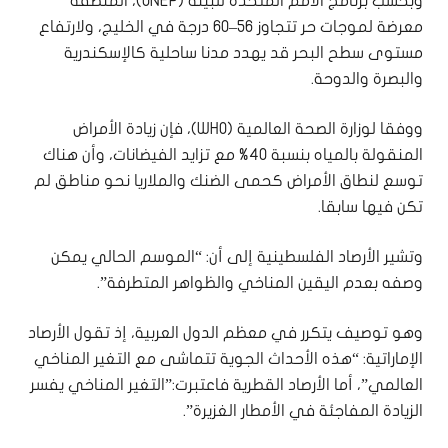
وبحسب برنامج الأمم المتحدة للبيئة (UNEP)، المنطقة
معرضة لموجات حر تتجاوز 56–60 درجة في الخليج، ولارتفاع
مستوى سطح البحر قد يهدد مدنا ساحلية كالإسكندرية
والبصرة والدوحة.
ووفقا لوزارة الصحة العالمية (WHO)، فإن زيادة الأمراض
المنقولة بالمياه بنسبة 40% مع تزايد الفيضانات، وأن هناك
توسع لنطاق الأمراض كحمى الضنك والملاريا نحو مناطق لم
تكن فيها سابقا.
وتشير الأرصاد الفلسطينية إلى أن: “الموسم الحالي يمكن
وصفه بعدم اليقين المناخي والظواهر المتطرفة”.
وهو توصيف يتكرر في معظم الدول العربية، إذ تقول الأرصاد
الإماراتية: “هذه الأحداث الجوية تتماشى مع التغير المناخي
العالمي”، أما الأرصاد القطرية فاعتبرت:”التغير المناخي يفسر
الزيادة المفاجئة في الأمطار الغزيرة”.