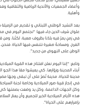
حسين شعيتلي، مدير مكتب مجلس الجنوب في صور 
وأعضاء الجمعيات والأندية الرياضية والثقافية وفعا
وأهلية.
بعد النشيد الوطني اللبناني و تقديم من الزميلة فا
علوان شرف الدين جاء فيها: “نجتمع اليوم في مدي
في زمنٍ يمرّ فيه بلدُنا بظروف صعبة، لكنّنا، ومن 
الفرح، ومساحةً صغيرة نتنفس فيها الحياة. فنحن، 
الوطن على النهوض من جديد”.
وتابع: “إننا اليوم نعلن افتتاح هذه القرية الميل
أبناء المدينة وزوّارها، كي يعيشوا معًا هذا الجو ا
مدينة للحياة، مدينة تُصرّ على أن تبقى وجهًا مض
في إنجاز قرية صور الميلادية وخاصة لجنة السياح
وكل الجهات الداعمة، وكل يد وضعت بصمتها كي يظ
هذه الأيام الميلادية الخير للجميع وأن يعمّ السلا
بإصرارهم على الحياة”.