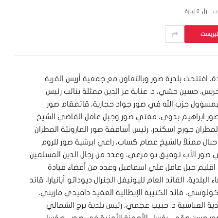
ت
0
زيارة
تيريست
 افتتحت بلدية صور وبالتعاون مع جمعية أريس القرية
خريس، حسين جشي، د. عناية عز الدين ممثلة بنائب رئيس
ً بمسؤول حزب الله في صور جواد حجازية، قائمقام صور
 صور ابراهيم بدوي، مفتي صور وجبل عامل القاضي الشيخ
لمطران جورج اسكندر، رئيس أساقفة صور المارونيّة ​المطران
بال ممثلاً بالشيخ عصام كساب، راعي ابرشية صور للروم
في صور الأب توفيق بو مرعي، وعدد من رجال الدين المسلمين
قليم جبل عامل علي اسماعيل وعدد من أعضاء قيادة
بلدية، القائد العام لليونيفل الجنرال ديوداتو أبانيارا، قائد
ولوسي، قائد الكتيبة الإيطالية العقيد دافيدي ماريني،
لدية العباسية د. حبيب عجمي، رئيس بلدية برج الشمالي