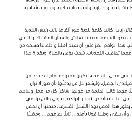
حسن هاني، رؤساء الأجهزة الأمنية في صور ، ورؤساء
ليات بلدية واختيارية وأمنية واجتماعية وتربوية وثقافية
تن زيات، كانت كلمة بلدية صور ألقاها نائب رئيس البلدية
نة صور العريقة، مدينة التعايش والعيش المشترك، ونلتقي
قلب هذا الواقع، نصرُّ على أن نمنح أهلنا وأطفالنا فسحةً من
مهما تعاقبت التحديات، شعبٌ يؤمن بالحياة، وبقدرة هذا
ادية على مدى أيام عدة، لتكون مفتوحة أمام الجميع، من
لميلادي الجميل، وليشعر كل من يدخلُها بأن صور لا تزال
يئًا مهما كانت العتمة من حولها، شاكراً كل من عمل وساهم
ة في البلدية بشخص رئيسها إبراهيم بدوي وآلين برادعي
هر هذا العمل بهذا الشكل المُشرف، متمنياً أن تحمل
م، وأن يبقى وطننا قويًا بأهله… ثابتًا بعزمهم… ومضيئًا