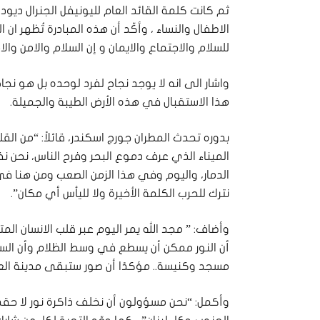
ثم كانت كلمة القائد العام لليونيفل الجنرال ديوداتو
الاطفال والنساء ، وأكّد أن هذه المبادرة تُظهر ان 
للسلام والاجتماع والايمان و إن السلام والامن وا
واشار الى انه لا يوجد نجاح لفرد لوحده بل هو نج
هذا الاستقبال في هذه الأرض الطيبة والجميلة.
بدوره تحدث المطران جورج اسكندر، قائلاً: “من الق
الميناء الذي عرف دموع البحر وفرح الناس، نحن 
الدمار، واليوم وفي هذا الزمن الصعب ومن هنا في ص
نترك للحرب الكلمة الأخيرة ولا لليأس أي مكان”.
وأضاف: ” مجد الله يمر اليوم عبر قلب الانسان ال
أن النور ممكن أن يسطع في وسط الظلام وأن السل
مسجد وكنيسة.. مؤكدًا أن صور ستبقى مدينة الع
وأكمل: “نحن مسؤولون أن نخلف ذاكرة نور لا حقد