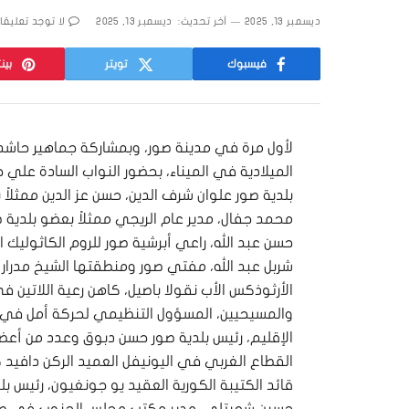
ديسمبر 13, 2025
آخر تحديث:
ديسمبر 13, 2025
لا توجد تعليقا
فيسبوك
تويتر
بين
لأول مرة في مدينة صور، وبمشاركة جماهير حاشدة،
الميلادية في الميناء، بحضور النواب السادة علي 
بلدية صور علوان شرف الدين، حسن عز الدين ممثلا
محمد جفال، مدير عام الريجي ممثلاً بعضو بلدية
حسن عبد الله، راعي أبرشية صور للروم الكاثوليك ا
شربل عبد الله، مفتي صور ومنطقتها الشيخ مدرار ح
الأرثوذكس الأب نقولا باصيل، كاهن رعية اللاتين 
والمسيحيين، المسؤول التنظيمي لحركة أمل في ا
الإقليم، رئيس بلدية صور حسن دبوق وعدد من أعضاء ال
القطاع الغربي في اليونيفل العميد الركن دافيد ك
قائد الكتيبة الكورية العقيد يو جونغيون، رئيس ب