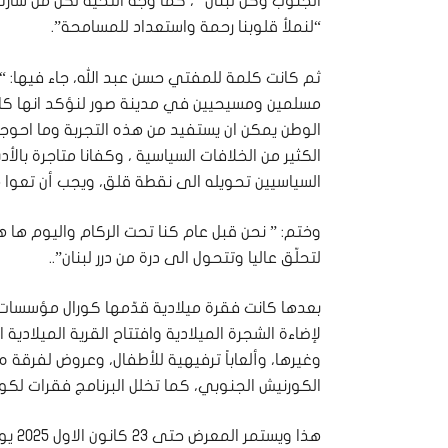
الجنوب وكل لبنان” ، كما وجّه التحية لكل من شارك
“لنملأ قلوبنا رحمة واستعداد للمسامحة”.
ثم كانت كلمة للمفتي حسن عبد الله، جاء فيها: 
مسلمين ومسيحيين في مدينة صور لنؤكد انها كانت 
الوطن يمكن ان يستفيد من هذه التجربة وما احوج
الكثير من الخلافات السياسية ، وكفانا متاجرة بالأ
السياسيين تحويله الى نقطة قلق، ويجب أن تعوا
وختم: ” نحن قبل عام كنا تحت الركام واليوم ها ه
لتحلّق عاليا وتتحول الى درة من درر لبنان”..
بعدها كانت فقرة ميلادية قدّمها كورال مؤسسات ال
لإضاءة الشجرة الميلادية وافتتاح القرية الميلادي
الكورنيش الجنوبي، كما تخلل البرنامج فقرات لكورال 
هذا ويستمر المعرض حتى 23 كانون الاول 2025 يومياً من الساعة 4:00 عصرًا حتى 10:00 ليلاً.