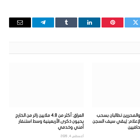
تويتر
بينتيريست
لينكدإن
Tumblr
تيلقرام
البريد
الإلكترون
والمحررين تطالبان بسحب
العراق: أكثر من 4.8 ملايين زائر من الخارج
لإعلام: يُبقي سيف السجن
يحيون ذكرى الأربعينية وسط استنفار
افيين
أمني وخدمي
أغسطس 4, 2026