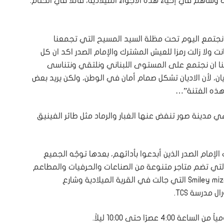
 وساهم في إحياء هذه الأجواء الميلادية، قائلاً في الختام:
“نجتمع اليوم تحت مظلة السيد المسيح التي تجمعنا
ولا زالت رمزا للعيش المشترك والإمام الصدر اكد ان كل
نا ان نجتمع على المستوى اللبناني ونلتقي ونتناسى
ديان، لأن الاديان تشكل صمام أمان في الوطن، ولكن يريد بعض
 هذه الفتنة”…
ي مدينة صور تنفض عنها الغبار والرماد مثل طائر الفينيق
إمام الصدر الذين أبدعوا بأدائهم، بعدها توجّه الجميع
ة التي تضم متاجر متنوعة من الصناعات والحرفيات والمطاعم
وغيرها، وألعاباً ترفيهية للأطفال، وعروض لفرقة Smiley mizo التي جالت في القرية الميلادية وشارع
مدرسة TCS.