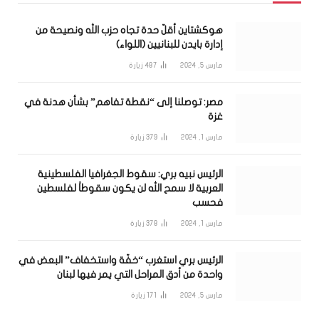
هوكشتاين أقلّ حدة تجاه حزب الله ونصيحة من
إدارة بايدن للبنانيين (اللواء)
مارس 5, 2024
487
زيارة
مصر: توصلنا إلى “نقطة تفاهم” بشأن هدنة في
غزة
مارس 1, 2024
379
زيارة
الرئيس نبيه بري: سقوط الجغرافيا الفلسطينية
العربية لا سمح الله لن يكون سقوطاً لفلسطين
فحسب
مارس 1, 2024
378
زيارة
الرئيس بري استغرب “خفّة واستخفاف” البعض في
واحدة من أدق المراحل التي يمر فيها لبنان
مارس 5, 2024
171
زيارة