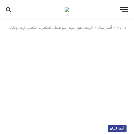
-
-
Home
أخبار لبنان
الرئيس عون عرض مع هيكل تحضيرات اجتماع باريس ونتائج الجولة جنوب الليطاني ومع لاوندس عمل أمن الدولة
أخبار لبنان