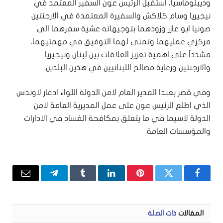
وديبلوماسياً، استقبل الرئيس عون السفير المعتمد في
نيجيريا وسام كلاكش والسفيرة المعتمدة في الارجنتين
صونيا ابو عازر وزودهما بتوجيهاته عشية سفرهما الى
مركزي عمليهما وتمنى لهما التوفيق في مهمتيهما،
مشدداً على اهمية تعزيز العلاقات بين لبنان ونيجيريا
والارجنتين ورعاية مصالح اللبنانيين في هذين البلدين.
وفي قصر بعبدا المدير العام لامن الدولة اللواء ادغار لاوندس
الذي اطلع الرئيس عون على عمل المديرية العامة لامن
الدولة لاسيما في ما يتعلق بمكافحة الفساد في الادارات
والمؤسسات العامة.
فيسبوك
تويتر
بينتيريست
لينكدإن
Tumblr
تيلقرام
البريد
الإلكتر
المقالات
ذات الصلة