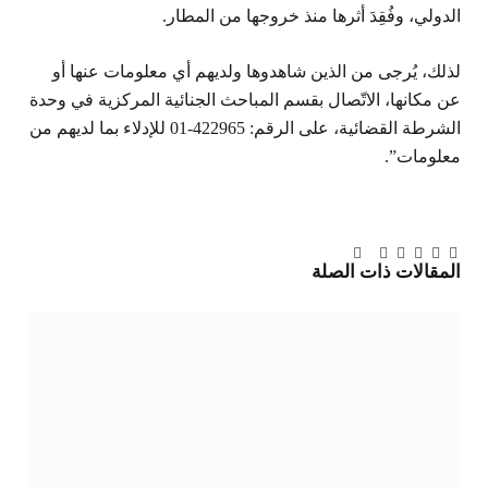
الدولي، وفُقِدَ أثرها منذ خروجها من المطار.
لذلك، يُرجى من الذين شاهدوها ولديهم أي معلومات عنها أو
عن مكانها، الاتّصال بقسم المباحث الجنائية المركزية في وحدة
الشرطة القضائية، على الرقم: 422965-01 للإدلاء بما لديهم من
معلومات”.
تويتر
فيسبوك
لينكدإن
بينتيريست
Tumblr
تيلقرام
البريد
المقالات
ذات الصلة
الإلكتروني