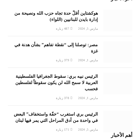
هوكشتاين أقلّ حدة تجاه حزب الله ونصيحة من
إدارة بايدن للبنانيين (اللواء)
مارس 5, 2024
487
زيارة
مصر: توصلنا إلى “نقطة تفاهم” بشأن هدنة في
غزة
مارس 1, 2024
379
زيارة
الرئيس نبيه بري: سقوط الجغرافيا الفلسطينية
العربية لا سمح الله لن يكون سقوطاً لفلسطين
فحسب
مارس 1, 2024
378
زيارة
الرئيس بري استغرب “خفّة واستخفاف” البعض
في واحدة من أدق المراحل التي يمر فيها لبنان
مارس 5, 2024
171
زيارة
أهم الأخبار