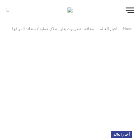
-
-
Home
أخبار العالم
محافظ حضرموت يعلن إطلاق عملية لاستعادة المواقع العسكرية “سلميا”: هذه العملية ليست إعلان حرب
أخبار العالم