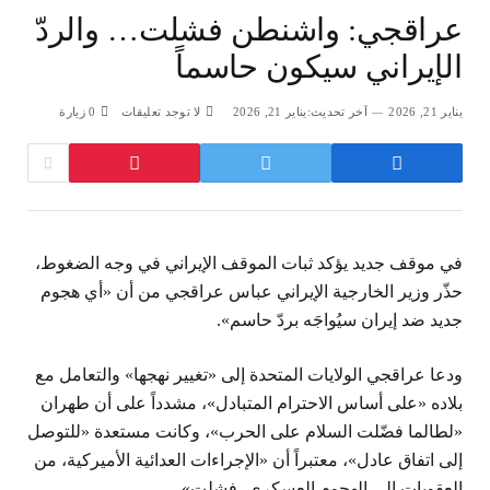
عراقجي: واشنطن فشلت… والردّ
الإيراني سيكون حاسماً
يناير 21, 2026
آخر تحديث:
يناير 21, 2026
لا توجد تعليقات
0
زيارة
في موقف جديد يؤكد ثبات الموقف الإيراني في وجه الضغوط،
حذّر وزير الخارجية الإيراني عباس عراقجي من أن «أي هجوم
جديد ضد إيران سيُواجَه بردّ حاسم».
ودعا عراقجي الولايات المتحدة إلى «تغيير نهجها» والتعامل مع
بلاده «على أساس الاحترام المتبادل»، مشدداً على أن طهران
«لطالما فضّلت السلام على الحرب»، وكانت مستعدة «للتوصل
إلى اتفاق عادل»، معتبراً أن «الإجراءات العدائية الأميركية، من
العقوبات إلى الهجوم العسكري، فشلت».