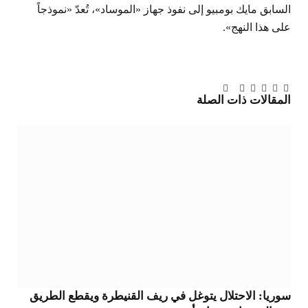
السابق مايك بومبيو إلى نفوذ جهاز «الموساد»، تُعدّ «نموذجاً
على هذا النهج».
تويتر
فيسبوك
لينكدإن
بينتيريست
Tumblr
تيلقرام
البريد
المقالات
ذات الصلة
الإلكتروني
سوريا: الاحتلال يتوغل في ريف القنيطرة ويقطع الطريق