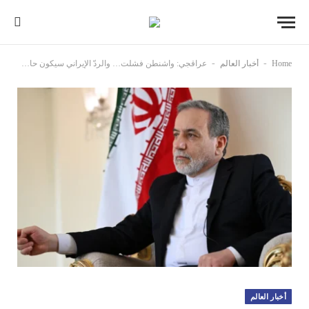
-
-
Home
أخبار العالم
عراقجي: واشنطن فشلت… والردّ الإيراني سيكون حاسماً
أخبار العالم