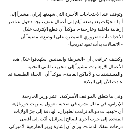
وتوقف عند الاحتجاجات الأخيرة التي شهدتها إيران، مشيراً إلى
أنها «تحوّلت بعد بضعة أيام إلى أعمال عنف نتيجة دخول عناصر
إرهابية داخلية وخارجية»، مؤكداً أن قطع الإنترنت خلال
الأحداث أنه «ضروري للسيطرة على الوضع»، مضيفاً أن
«الاتصالات بدأت تعود تدريجياً».
وكشف عراقجي أن «الشرطة والمدنيين استُهدفوا خلال هذه
الأعمال الإرهابية»، مشيراً إلى «تخريب للبنى التحتية
والمستشفيات والأماكن العامة»، مؤكداً أن «الحياة الطبيعية قد
عادت الآن إلى البلاد».
وفي ما يتعلق بالمواقف الأميركية، اعتبر وزير الخارجية
الإيراني، في مقال نشره في صحيفة «وول ستريت جورنال»،
أن «تهديدات دونالد ترامب لطهران، الهادفة إلى جرّ الولايات
المتحدة إلى حرب أخرى لصالح إسرائيل، أدّت إلى أقصى
درجات سفك الدماء»، ورأى أن إشارة وزير الخارجية الأميركي