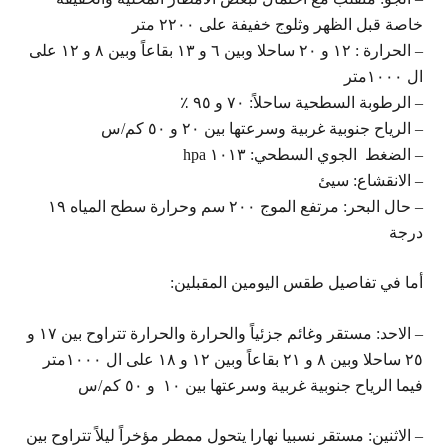
خاصة قبل الظهر وثلوج خفيفة على ٢٢٠٠ متر
– الحرارة : ١٢ و ٢٠ ساحلا وبين ٦ و ١٣ بقاعاً وبين ٨ و ١٢ على
ال ١٠٠٠متر
– الرطوبة السطحية ساحلاً: ٧٠ و ٩٥ ٪
– الرياح جنوبية غربية وسرعتها بين ٢٠ و ٥٠ كم/س
– الضغط الجوي السطحي: ١٠١٣ hpa
– الانقشاع: سيئ
– حال البحر: مرتفع الموج ٢٠٠ سم وحرارة سطح المياه ١٩
درجة
أما في تفاصيل طقس اليومين المقبلين:
– الاحد: مستقر وغائم جزئياً والحرارة والحرارة تتراوح بين ١٧ و
٢٥ ساحلا وبين ٨ و ٢١ بقاعاً وبين ١٢ و ١٨ على ال ١٠٠٠متر
فيما الرياح جنوبية غربية وسرعتها بين ١٠ و ٥٠ كم/س
– الاثنين: مستقر نسبيا نهارا يتحول ممطر مؤخراً ليلاً تتراوح بين