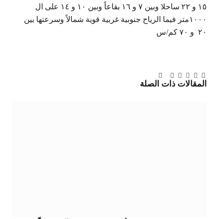
١٥ و ٢٢ ساحلا وبين ٧ و ١٦ بقاعاً وبين ١٠ و ١٤ على ال
١٠٠٠متر فيما الرياح جنوبية غربية قوية شمالاً وسرعتها بين
٢٠ و ٧٠ كم/س
تويتر
فيسبوك
لينكدإن
بينتيريست
Tumblr
تيلقرام
البريد
المقالات
ذات الصلة
الإلكتروني