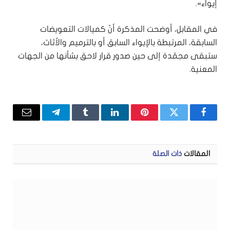
إيواء».
في المقابل، أوضحت المذكرة أنّ كميالات التعويضات
السابقة، المرتبطة بالإيواء السابق أو بالترميم والأثاث،
ستبقى مجمّدة إلى حين صدور قرار لاحق بشأنها من الجهات
المعنية.
فيسبوك
تويتر
بينتيريست
لينكدإن
Tumblr
تيلقرام
البريد
الإلكتر
المقالات
ذات الصلة