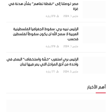
مصر: توصلنا إلى “نقطة تفاهم” بشأن هدنة في
غزة
مارس 1, 2024
379
زيارة
الرئيس نبيه بري: سقوط الجغرافيا الفلسطينية
العربية لا سمح الله لن يكون سقوطاً لفلسطين
فحسب
مارس 1, 2024
378
زيارة
الرئيس بري استغرب “خفّة واستخفاف” البعض في
واحدة من أدق المراحل التي يمر فيها لبنان
مارس 5, 2024
171
زيارة
أهم الأخبار