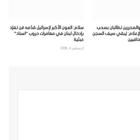
والمحررين تطالبان بسحب
سلام: العون الأكبر لإسرائيل قدّمه مَن تفرّد
لإعلام: يُبقي سيف السجن
بإدخال لبنان في مغامرات حروب “اسناد”
افيين
عبثية
أغسطس 4, 2026