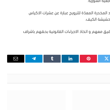
ية السورية.
لمخدرة المعدّة للترويج عبارة عن عشرات الاكياس
 حشيشة الكيف.
ق معهم و اتخاذ الاجراءات القانونية بحقهم باشراف
تويتر
بينتيريست
لينكدإن
Tumblr
تيلقرام
البريد
الإلكترون