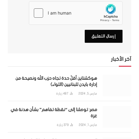
آخر الأخبار
هوكشتاين أقلّ حدة تجاه حزب الله ونصيحة من
إدارة بايدن للبنانيين (اللواء)
مارس 5, 2024
487
زيارة
مصر: توصلنا إلى “نقطة تفاهم” بشأن هدنة في
غزة
مارس 1, 2024
379
زيارة