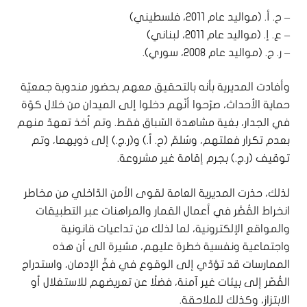
– ح. أ. (مواليد عام 2011، فلسطيني)
– ع. إ. (مواليد عام 2011، لبناني)
– ر. ج. (مواليد عام 2008، سوري).
وأفادت المديرية بأنه بالتحقيق معهم بحضور مندوبة جمعيّة
حماية الأحداث، صرّحوا أنّهم دخلوا إلى الميدان من خلال كوّة
في الجدار، بغية مشاهدة السّباق فقط. وتم أخذ تعهدّ منهم
بعدم تكرار فعلتهم، وسُلمّ (ح. أ.) و(ر.ج.) إلى ذويهما، وتم
توقيف (ر.ج.) بجرم إقامة غير مشروعة.
لذلك، حذرت المديرية العامة لقوى الأمن الدّاخلي من مخاطر
انخراط القُصَّر في أعمال القمار والمراهنات عبر التطبيقات
والمواقع الإلكترونية، لما لذلك من تداعيات قانونية
واجتماعية ونفسية خطرة عليهم، مشيرة الى أن هذه
الممارسات قد تؤدّي إلى الوقوع في فخّ الإدمان، واستدراج
القُصّر إلى بيئات غير آمنة، فضلًا عن تعريضهم للاستغلال أو
الابتزاز، وكذلك للملاحقة.