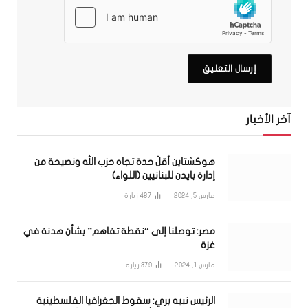
آخر الأخبار
هوكشتاين أقلّ حدة تجاه حزب الله ونصيحة من
إدارة بايدن للبنانيين (اللواء)
مارس 5, 2024
487
زيارة
مصر: توصلنا إلى “نقطة تفاهم” بشأن هدنة في
غزة
مارس 1, 2024
379
زيارة
الرئيس نبيه بري: سقوط الجغرافيا الفلسطينية