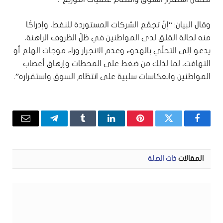
وقال البيان: “إنّ تجمّع الشركات المستوردة للنفط، وإدراكًا
منه لحالة القلق لدى المواطنين في ظلّ الظروف الراهنة،
يدعو إلى التحلّي بالهدوء وعدم الانجرار وراء موجات الهلع أو
التهافت، لما لذلك من ضغط على المحطات وإرهاق أعصاب
المواطنين وانعكاسات سلبية على انتظام السوق واستقراره”.
فيسبوك
تويتر
بينتيريست
لينكدإن
Tumblr
تيلقرام
البريد
الإلكتر
المقالات
ذات الصلة