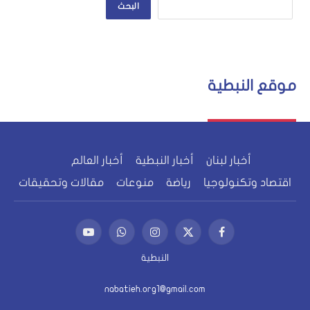
البحث
موقع النبطية
أخبار لبنان
أخبار النبطية
أخبار العالم
اقتصاد وتكنولوجيا
رياضة
منوعات
مقالات وتحقيقات
فيسبوك
X
الانستغرام
واتساب
يوتيوب
(Twitter)
النبطية
nabatieh.org1@gmail.com