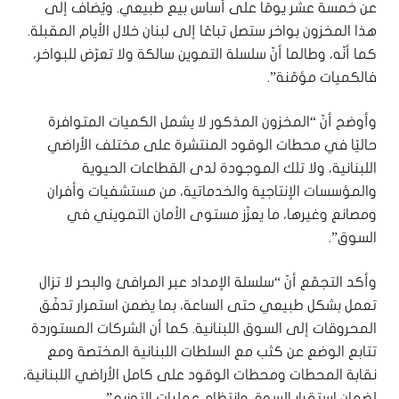
عن خمسة عشر يومًا على أساس بيع طبيعي. ويُضاف إلى
هذا المخزون بواخر ستصل تباعًا إلى لبنان خلال الأيام المقبلة.
كما أنّه، وطالما أنّ سلسلة التموين سالكة ولا تعرّض للبواخر،
فالكميات مؤمّنة”.
وأوضح أنّ “المخزون المذكور لا يشمل الكميات المتوافرة
حاليًا في محطات الوقود المنتشرة على مختلف الأراضي
اللبنانية، ولا تلك الموجودة لدى القطاعات الحيوية
والمؤسسات الإنتاجية والخدماتية، من مستشفيات وأفران
ومصانع وغيرها، ما يعزّز مستوى الأمان التمويني في
السوق”.
وأكد التجمّع أنّ “سلسلة الإمداد عبر المرافئ والبحر لا تزال
تعمل بشكل طبيعي حتى الساعة، بما يضمن استمرار تدفّق
المحروقات إلى السوق اللبنانية. كما أن الشركات المستوردة
تتابع الوضع عن كثب مع السلطات اللبنانية المختصة ومع
نقابة المحطات ومحطات الوقود على كامل الأراضي اللبنانية،
لضمان استقرار السوق وانتظام عمليات التوزيع”.