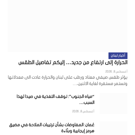
أخبار لبنان
الحرارة إلى ارتفاع من جديد… إليكم تفاصيل الطقس
أغسطس 8, 2026
يؤثر طقس صيفي معتاد ورطب على لبنان والحرارة عادت الى معدلاتها
وتستمر مستقرة لغاية الاثنين،…
“مياه الجنوب”: توقف التغذية في صيدا لهذا
السبب…
أغسطس 8, 2026
عُمان: المفاوضات بشأن ترتيبات الملاحة في مضيق
هرمز إيجابية وبنّاءة