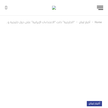
-
-
Home
أخبار لبنان
“الخارجية” دانت “الاعتداءات الإيرانية” على دول خليجية وعربية وأكدت تضامن لبنان الكامل معها
أخبار لبنان