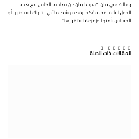
وقالت في بيان: “يعرب لبنان عن تضامنه الكامل مع هذه
الدول الشقيقة، مؤكداً رفضه وشجبه لأي انتهاك لسيادتها أو
المساس بأمنها وزعزعة استقرارها”.
تويتر
فيسبوك
بينتيريست
لينكدإن
Tumblr
البريد
تيلقرام
المقالات
ذات الصلة
الإلكتروني