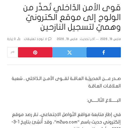
قوى الأمن الدّاخلي تُحذّر من
الولوج إلى موقع الكترونيّ
وهميّ لتسجيل النازحين
مارس 19, 2026
آخر تحديث:
مارس 19, 2026
لا توجد تعليقات
0
زيارة
صــدر عــــن المديريّـة العـامّـة لقــوى الأمــن الـدّاخلي ـ شعبة
العـلاقـات العـامّـة
البــــــلاغ التّالــــــي:
في إطار متابعة مواقع التّواصل الاجتماعي، تمّ رصد موقع
إلكتروني حديث باسم “m2wa.com“، وقد أُنشِئ بتاريخ 1-3-