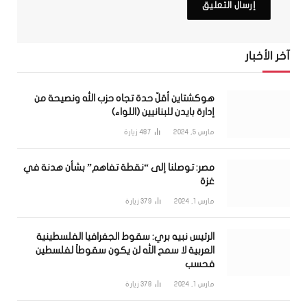
آخر الأخبار
هوكشتاين أقلّ حدة تجاه حزب الله ونصيحة من
إدارة بايدن للبنانيين (اللواء)
مارس 5, 2024
487
زيارة
مصر: توصلنا إلى “نقطة تفاهم” بشأن هدنة في
غزة
مارس 1, 2024
379
زيارة
الرئيس نبيه بري: سقوط الجغرافيا الفلسطينية
العربية لا سمح الله لن يكون سقوطاً لفلسطين
فحسب
مارس 1, 2024
378
زيارة