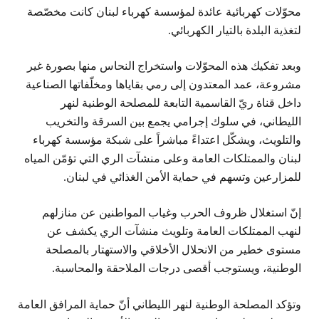
محوّلات كهربائية عائدة لمؤسسة كهرباء لبنان كانت مخصّصة
لتغذية البلدة بالتيار الكهربائي.
وبعد تفكيك هذه المحوّلات واستخراج النحاس منها بصورة غير
مشروعة، عمد المعتدون إلى رمي بقاياها ومخلّفاتها الصناعية
داخل قناة ريّ القاسمية التابعة للمصلحة الوطنية لنهر
الليطاني، في سلوك إجرامي يجمع بين السرقة والتخريب
والتلويث، ويشكّل اعتداءً مباشراً على شبكة مؤسسة كهرباء
لبنان والممتلكات العامة وعلى منشآت الري التي تؤمّن المياه
للمزارعين وتسهم في حماية الأمن الغذائي في لبنان.
إنّ استغلال ظروف الحرب وغياب المواطنين عن منازلهم
لنهب الممتلكات العامة وتلويث منشآت الري يكشف عن
مستوى خطير من الانحلال الأخلاقي والاستهتار بالمصلحة
الوطنية، ويستوجب أقصى درجات الملاحقة والمحاسبة.
وتؤكد المصلحة الوطنية لنهر الليطاني أنّ حماية المرافق العامة