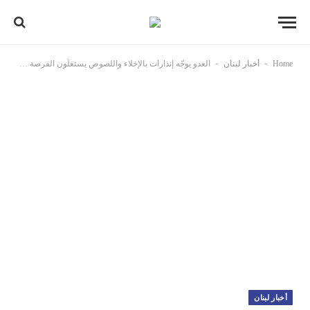
-
-
Home
أخبار لبنان
العدو يوجّه إنذارات بالإخلاء واللصوص يستغلّون الفرصة لسرقة محوّلات الكهرباء في بلدة أنصارية الجنوبية
أخبار لبنان