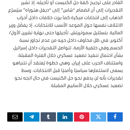
القادر على ترجيح كفة حل الكنيست أو تأجيله، إذ تشير
التقديرات إلى أن انضمام “شاس” إلى “ديغل هتوراه” سيُسرّع
الذهاب إلى انتخابات مبكرة.كما برزت خلافات داخل أحزاب
الائتلاف نفسها حول الموعد الأنسب للانتخابات، إذ يفضّل وزير
المالية، بتسلئيل سموتريتش، تأجيلها حتى نهاية تشرين الأول/
أكتوبر، في ظل مخاوف داخل حزبه من عدم تجاوز نسبة
الحسم.وفي خلفية الأزمة، تتواصل التقديرات داخل إسرائيل
بشأن احتمال تنفيذ تصعيد عسكري خلال الفترة المقبلة،
واستئناف الحرب على إيران، وهي خطوة يُعتقد أن نتنياهو
يسعى لاستثمارها سياسيًا وأمنيًا قبل الانتخابات، وسط
تقديرات بأنه لن يدفع نحو حل الكنيست في حال اتجه نحو
تصعيد عسكري خلال الأسابيع المقبلة.
فيسبوك
تويتر
بينتيريست
لينكدإن
Tumblr
تيلقرام
البريد