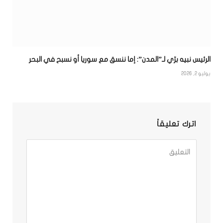
الرئيس نبيه برّي لـ”المدن”: إما ننسق مع سوريا أو نسبح في البحر
يوليو 2, 2026
اترك تعليقاً