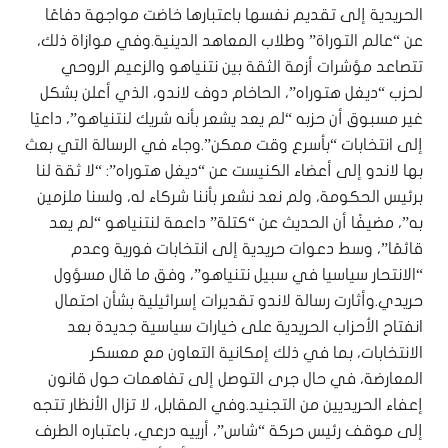
الحريدية إلى تقديم نفسها باعتبارها خاضت مواجهة دفاعًا
عن “عالم التوراة” وطلاب المعاهد الدينية.وفي موازاة ذلك،
تتصاعد مؤشرات أزمة الثقة بين نتنياهو والزعيم الروحي
لحزب “ديغل هتوراه”، الحاخام دوف لاندو، الذي أعلن بشكل
غير مسبوق أن حزبه “لم يعد يشعر بأنه شريك لنتنياهو”، داعيًا
إلى انتخابات “بأسرع وقت ممكن”.وجاء في الرسالة التي بعث
بها لاندو إلى أعضاء الكنيست عن “ديغل هتوراه”: “لا ثقة لنا
برئيس الحكومة، ولم نعد نشعر بأننا شركاء له، ولسنا ملزمين
به”، مضيفًا أن الحديث عن “كتلة” داعمة لنتنياهو “لم يعد
قائمًا”، وسط دعوات حريدية إلى انتخابات فورية وعدم
“الانتحار سياسيا في سبيل نتنياهو”، وفق ما قال مسؤول
حريدي.وأثارت رسالة لاندو تقديرات إسرائيلية بشأن احتمال
انفتاح الأحزاب الحريدية على خيارات سياسية جديدة بعد
الانتخابات، بما في ذلك إمكانية التعاون مع معسكر
المعارضة، في حال جرى التوصل إلى تفاهمات حول قانون
إعفاء الحريديين من التجنيد.وفي المقابل، لا تزال الأنظار تتجه
إلى موقف رئيس حركة “شاس”، أرييه درعي، باعتباره الطرف