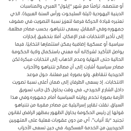
أو منتصفه، تزامنًا مع شهر “إيلول” العبري والمناسبات
الدينية اليهودية (ليلة السليحوت ورأس السنة العبرية)، الذي
تعتبره قيادة الحركة فرصة لتعزيز نسبة التصويت في صفوف
جمهوره.وفي المقابل، يسعى نتنياهو، بحسب مصادر مطلعة،
إلى تأخير الانتخابات قدر الإمكان، أملا بتحقيق إنجازات
سياسية أو عسكرية إضافية يمكن استثمارها انتخابيًا، فيما
يواصل التأكيد لشركائه أنه معني باستكمال ولاية الحكومة
الحالية حتى النهاية وعدم الذهاب إلى انتخابات مبكرة.لكن
مصادر سياسية أشارت إلى أن مصالح نتنياهو والأحزاب
الحريدية تتقاطع، ولو بصورة غير معلنة، حول موعد
الانتخابات، إذ يسعى الطرفان إلى ضمان أعلى نسبة تصويت
داخل الشارع الحريدي، في وقت يحاول كل جانب تسويق
الأزمة بصورة تخدم روايته السياسية أمام جمهوره.وفي هذا
السياق، نقلت تقارير إسرائيلية عن مصادر مقربة من نتنياهو
قولها إن رئيس الحكومة يحاول الظهور بمظهر الرافض لقانون
تجنيد “بلا أنياب”، أي من دون عقوبات فعلية على المتهربين
الحريديين من الخدمة العسكرية، في حين تسعى الأحزاب