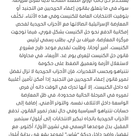
يستخدم كل جانب أوراق الضغط المتاحة لديه لفرض شروطه،
سواء في ما يتعلق بقانون إعفاء الحريديين من التجنيد أو
بتوقيت الانتخابات العامة للكنيست.وفي هذه الأثناء، تكثّف
المعارضة الإسرائيلية اتصالاتها مع الأحزاب الحريدية لفحص
إمكانية الدفع نحو حل الكنيست بشكل فوري، فيما توجهت
مركّزة المعارضة، ميراف بن آري، بطلب رسمي لرئيس
الكنيست، أمير أوحانا، وطلبت تقديم موعد طرح مشروع
قانون حل الكنيست ليُعرض يوم غد، الأربعاء، في محاولة
لاستغلال الأزمة وتعميق الضغط على حكومة
نتنياهو.وبحسب التقديرات، فإن الأحزاب الحريدية لا تزال تفضل
تمرير قانون إعفاء الحريديين من التجنيد إذا أمكن تأمين أغلبية
له داخل الكنيست، إلا أنها تدرك في الوقت ذاته أن فرص
تمريره في المرحلة الحالية محدودة، في ظل المعارضة
الواسعة داخل الائتلاف نفسه، والتوتر الأمني، إضافة إلى
حسابات نتنياهو السياسية.وفي حال تعذر تمرير القانون، تدفع
الأحزاب الحريدية باتجاه تبكير الانتخابات إلى أيلول/ سبتمبر
المقبل، بدل موعدها الرسمي في تشرين الأول/ أكتوبر، مع
تفضيل واضح داخل حركة “شاس” لموعد يقع في بداية أيلول