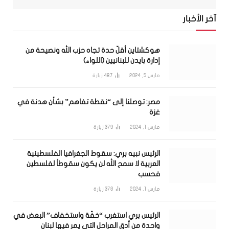
آخر الأخبار
هوكشتاين أقلّ حدة تجاه حزب الله ونصيحة من
إدارة بايدن للبنانيين (اللواء)
مارس 5, 2024
487
زيارة
مصر: توصلنا إلى “نقطة تفاهم” بشأن هدنة في
غزة
مارس 1, 2024
379
زيارة
الرئيس نبيه بري: سقوط الجغرافيا الفلسطينية
العربية لا سمح الله لن يكون سقوطاً لفلسطين
فحسب
مارس 1, 2024
378
زيارة
الرئيس بري استغرب “خفّة واستخفاف” البعض في
واحدة من أدق المراحل التي يمر فيها لبنان