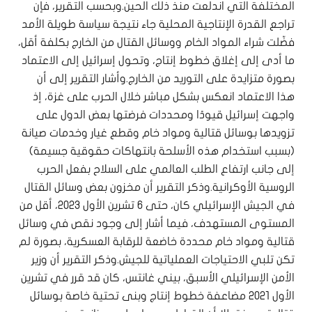
المختلفة التي اندلعت منذ ذلك الحين.وبحسب التقرير، فإن
تراجع القدرة الإنتاجية المحلية جاء نتيجة سياسة طويلة الأمد
فضّلت شراء المواد الخام ووسائل القتال من الخارج بكلفة أقل،
ما أدى إلى إغلاق خطوط إنتاج، وتحول إسرائيل إلى الاعتماد
بصورة متزايدة على التوريد من الخارج.وأشار التقرير إلى أن
هذا الاعتماد انعكس بشكل مباشر خلال الحرب على غزة، إذ
واجهت إسرائيل قيودًا ومحددات فرضتها بعض الدول على
تزويدها بوسائل قتالية ومواد خام وقطع غيار وخدمات صيانة
(بسبب استخدام هذه الأسلحة بانتهاكات حقوقية جسيمة)
إلى جانب ارتفاع الطلب العالمي على السلاح بفعل الحرب
الروسية الأوكرانية.وذكر التقرير أن مخزون بعض وسائل القتال
في الجيش الإسرائيلي كان، حتى 6 تشرين الأول 2023، أقل من
المستوى المستهدف، فيما أشار إلى وجود نقص في وسائل
قتالية ومواد خام محددة خاضعة للرقابة العسكرية، بصورة لم
تكن تلبي الاحتياجات العملياتية للجيش.وذكر التقرير أن وزير
الأمن الإسرائيلي الأسبق، بيني غانتس، كان قد قرر في تشرين
الأول 2021 مضاعفة خطوط إنتاج وبنى تحتية خاصة بوسائل