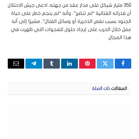
350 مليار شيكل على مدار عقد.من جهته، ادعى جيش الاحتلال
أن قدراته القتالية “لم تتضرر”، وأنه “لم ينجم خطر على حياة
الجنود بسبب نقص الذخيرة أو وسائل القتال”، مشيرًا إلى أنه
عمل خلال الحرب على إيجاد حلول للفجوات التي ظهرت في
هذا المجال.
فيسبوك
تويتر
بينتيريست
لينكدإن
Tumblr
تيلقرام
البريد
الإلكتر
المقالات
ذات الصلة