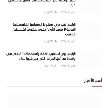
مصر: توصلنا إلى “نقطة تفاهم” بشأن هدنة في
غزة
مارس 1, 2024
379
زيارة
الرئيس نبيه بري: سقوط الجغرافيا الفلسطينية
العربية لا سمح الله لن يكون سقوطاً لفلسطين
فحسب
مارس 1, 2024
378
زيارة
الرئيس بري استغرب “خفّة واستخفاف” البعض في
واحدة من أدق المراحل التي يمر فيها لبنان
مارس 5, 2024
171
زيارة
أهم الأخبار