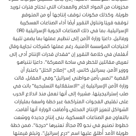
مخزونات من المواد الخام والمعدات التي تحتاج فترات توريد
طويلة، وكذلك مكونات توقف إنتاجها أو من المتوقع
توقفه قريبًا.وتناول التقرير أيضًا أداء الصناعات العسكرية
الإسرائيلية، بما في ذلك الصناعات الجوية الإسرائيلية (IAI)
ورفائيل، داعيًا وزارة الأمن إلى تنظيم عملها بما يضمن تلبية
احتياجات المؤسسة الأمنية، رغم عملها كشركات تجارية.وقال
أنغلمان في خلاصة التقرير إن “فقدان قدرات الإنتاج أدى إلى
تعريض مقاتلين للخطر في ساحة المعركة”، داعيًا نتنياهو
ووزير الأمن، يسرائيل كاتس، إلى “إصلاح الخلل” باعتبار أن
القضية “تمس بأمن مواطني إسرائيل”.وفي المقابل، قالت
وزارة الأمن الإسرائيلية إن “الاستقلالية التسليحية” باتت في
صلب إستراتيجيتها، مشيرة إلى أنها تعمل منذ اندلاع الحرب
على تقليص الفجوات المتراكمة عبر خطة واسعة بمليارات
الشواكل لتعزيز الإنتاج المحلي.وأضافت الوزارة أنها أقامت،
بالتعاون مع الصناعات العسكرية، بنى إنتاج جديدة ووسّعت
خطوط تصنيع في نحو 20 مجالًا تعتبرها “حرجة”، ضمن خطة
طويلة الأمد أُطلق عليها اسم “درع إسرائيل”، وتبلغ قيمتها