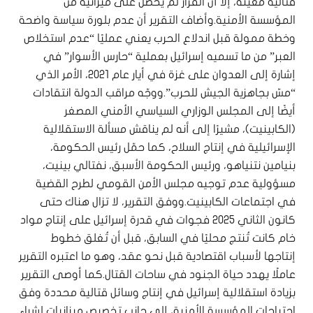
قتالية معينة، إلا أن القرار لم يحصل على ميزانية من
المؤسسة الأمنية.وأضاف التقرير أن عدم بلورة سياسة واضحة
وخطة ممولة قبل اندلاع الحرب يعني عمليًا “عدم استخلاص
العبر” من ما تسميه إسرائيل بعملية “حارس الأسوار” في
إشارة إلى العدوان على غزة في أيار عام 2021، الأمر الذي
“مسّ بجاهزية الجيش للحرب”.ووجّه مراقب الدولة انتقادات
أيضًا إلى المجلس الوزاري السياسي الأمني المصغر
(الكابينيت)، مشيرًا إلى أنه لم يناقش مسألة الاستقلالية
الإسرائيلية في إنتاج السلاح، كما حمّل رئيس الحكومة،
بنيامين نتنياهو، ورئيس الحكومة الأسبق، نفتالي بينيت،
مسؤولية عدم توجيه مجلس الأمن القومي لطرح القضية
في اجتماعات الكابينيت.ووفق التقرير، لا تزال هناك حتى
كانون الثاني 2025 فجوات في قدرة إسرائيل على إنتاج مواد
خام كانت تُنتج محليًا في السابق، قبل أن تُغلق خطوط
إنتاجها لأسباب اقتصادية قبل نحو عقد، وهو ما اعتبره التقرير
عاملًا يهدد حياة الجنود في ساحات القتال.كما أوصى التقرير
بزيادة استقلالية إسرائيل في إنتاج وسائل قتالية محددة وفق
احتياجات المؤسسة الأمنية، إلى جانب تخصيص ميزانيات لشراء