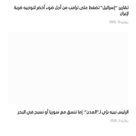
تقارير: “إسرائيل” تضغط على ترامب من أجل ضوء أخضر لتوجيه ضربة
لإيران
يوليو 10, 2026
الرئيس نبيه برّي لـ”المدن”: إما ننسق مع سوريا أو نسبح في البحر
يوليو 2, 2026