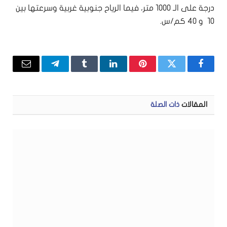
درجة على الـ ١٠٠٠ متر، فيما الرياح جنوبية غربية وسرعتها بين
١٠ و ٤٠ كم/س.
فيسبوك
تويتر
بينتيريست
لينكدإن
Tumblr
تيلقرام
البريد
الإلكتر
المقالات
ذات الصلة