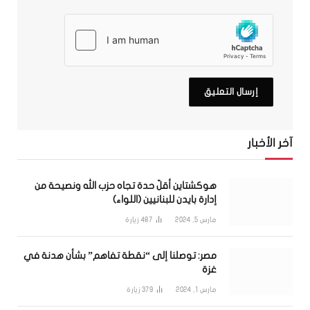
آخر الأخبار
هوكشتاين أقلّ حدة تجاه حزب الله ونصيحة من
إدارة بايدن للبنانيين (اللواء)
مارس 5, 2024
487
زيارة
مصر: توصلنا إلى “نقطة تفاهم” بشأن هدنة في
غزة
مارس 1, 2024
379
زيارة