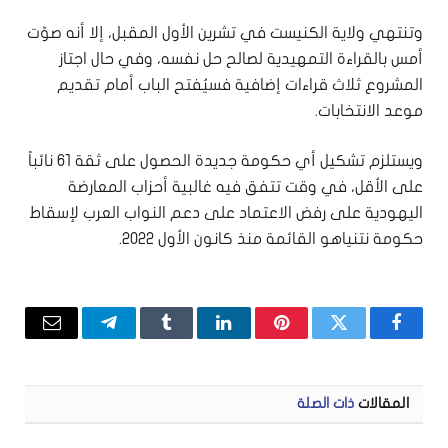
وتنتهي ولاية الكنيست في تشرين الأول المقبل، إلا أنه صوّت
أمس بالقراءة التمهيدية لصالح حل نفسه، وفي حال اجتاز
المشروع ثلاث قراءات إضافية فسيُفتح الباب أمام تقديم
موعد الانتخابات.
ويستلزم تشكيل أي حكومة جديدة الحصول على ثقة 61 نائباً
على الأقل، في وقت تتفق فيه غالبية أحزاب المعارضة
اليهودية على رفض الاعتماد على دعم النواب العرب لإسقاط
حكومة نتنياهو القائمة منذ كانون الأول 2022.
فيسبوك
تويتر
بينتيريست
لينكدإن
Tumblr
تيلقرام
البريد
الإلكتر
المقالات
ذات الصلة