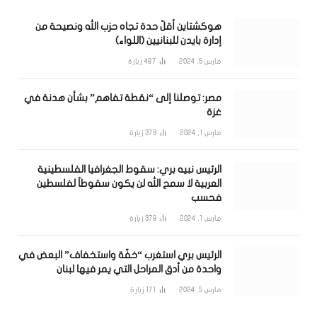
هوكشتاين أقلّ حدة تجاه حزب الله ونصيحة من
إدارة بايدن للبنانيين (اللواء)
مارس 5, 2024
487
زيارة
مصر: توصلنا إلى “نقطة تفاهم” بشأن هدنة في
غزة
مارس 1, 2024
379
زيارة
الرئيس نبيه بري: سقوط الجغرافيا الفلسطينية
العربية لا سمح الله لن يكون سقوطاً لفلسطين
فحسب
مارس 1, 2024
378
زيارة
الرئيس بري استغرب “خفّة واستخفاف” البعض في
واحدة من أدق المراحل التي يمر فيها لبنان
مارس 5, 2024
171
زيارة