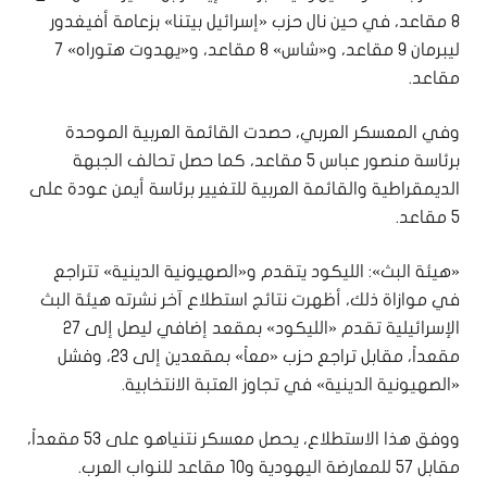
8 مقاعد، في حين نال حزب «إسرائيل بيتنا» بزعامة أفيغدور
ليبرمان 9 مقاعد، و«شاس» 8 مقاعد، و«يهدوت هتوراه» 7
مقاعد.
وفي المعسكر العربي، حصدت القائمة العربية الموحدة
برئاسة منصور عباس 5 مقاعد، كما حصل تحالف الجبهة
الديمقراطية والقائمة العربية للتغيير برئاسة أيمن عودة على
5 مقاعد.
«هيئة البث»: الليكود يتقدم و«الصهيونية الدينية» تتراجع
في موازاة ذلك، أظهرت نتائج استطلاع آخر نشرته هيئة البث
الإسرائيلية تقدم «الليكود» بمقعد إضافي ليصل إلى 27
مقعداً، مقابل تراجع حزب «معاً» بمقعدين إلى 23، وفشل
«الصهيونية الدينية» في تجاوز العتبة الانتخابية.
ووفق هذا الاستطلاع، يحصل معسكر نتنياهو على 53 مقعداً،
مقابل 57 للمعارضة اليهودية و10 مقاعد للنواب العرب.