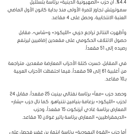
4.4%، أن حزب «الصهيونية الدينية» برئاسة بتسلئيل
سموتريتش تجاوز للمرة الأولى منذ بداية كانون الأول الماضي
العتبة الانتخابية، وحصل على 4 مقاعد.
وأظهرت النتائج تراجع حزبي «الليكود» و«شاس»، مقابل
حصول الائتلاف الحكومي على مقعدين إضافيين ليرتفع
رصيده إلى 51 مقعداً.
في المقابل، خسرت كتلة الأحزاب المعارضة مقعدين، متراجعة
من أغلبية 61 إلى 59 مقعداً، فيما احتفظت الأحزاب العربية
بـ10 مقاعد.
وحصد حزب «معاً» برئاسة نفتالي بينيت 25 مقعداً، مقابل 24
لحزب «الليكود» بزعامة بنيامين نتنياهو. كما نال حزب «يشار»
المعارض برئاسة غادي آيزنكوت 15 مقعداً، وحزب
«الديمقراطيين» المعارض برئاسة يائير غولان 10 مقاعد.
أما حزب «القوة اليهودية» برئاسة إيتمار بن غفير فحصل على