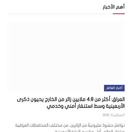
أهم الأخبار
أخبار العالم
العراق: أكثر من 4.8 ملايين زائر من الخارج يحيون ذكرى
الأربعينية وسط استنفار أمني وخدمي
أغسطس 4, 2026
تواصل حشودٌ مليونيةٌ من الزائرين، من مختلف المحافظات العراقية
وبلدان العالم، أداء مراسيم الزيارة الأربعينية…