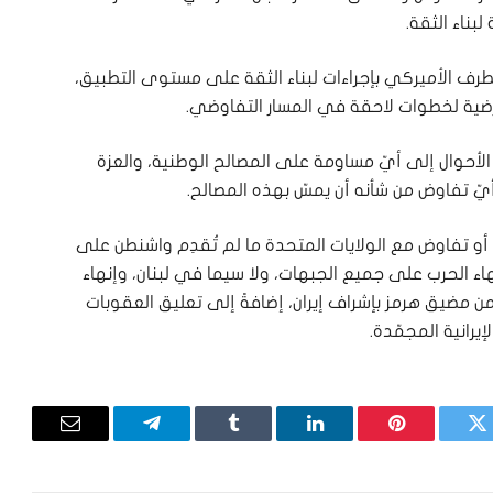
بناء الثقة.
لطرف الأميركي بإجراءات لبناء الثقة على مستوى التطبيق،
رضية لخطوات لاحقة في المسار التفاوضي.
ن الأحوال إلى أيّ مساومة على المصالح الوطنية، والعزة
يّ تفاوض من شأنه أن يمسّ بهذه المصالح.
أو تفاوض مع الولايات المتحدة ما لم تُقدِم واشنطن على
هاء الحرب على جميع الجبهات، ولا سيما في لبنان، وإنهاء
ن مضيق هرمز بإشراف إيران، إضافةً إلى تعليق العقوبات
تويتر
بينتيريست
لينكدإن
Tumblr
تيلقرام
البريد
الإلكترون