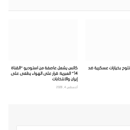
 تلوح بخيارات عسكرية ضد
كاتس يشعل عاصفة من استوديو “القناة
14” العبرية: قرار على الهواء يطغى على
إيران والانتخابات
أغسطس 4, 2026