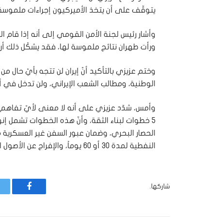
يتوقّف على أن يتخذ الأميركيون إجراءات ملموسة ل
وأشار رئيس لجنة الأمن القومي إلى أنه إذا قام ا
ورأت طهران نتائج ملموسة لها، فقد يشكّل ذلك أ
وختم عزيزي بالتأكيد أنّ إيران لن تتجه بأيّ حال م
الوطنية، ومطالب الشعب الإيراني، ولن تدخل في أ
وأمس، شدّد عزيزي على أنه لا معنى لأيّ تفاهم 
5 خطوات لبناء الثقة، وأنّ هذه الخطوات تشمل إن
الحصار البحري، وضمان عبور السفن غير العسكرية م
النفطية لمدة 30 أو 60 يوماً، والإفراج عن الأصول الإيرانية المجمّدة.
شاركها.
فيسبوك