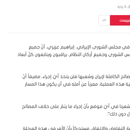
0
زيارة
تيريست
في مجلس الشورى الإيراني، إبراهيم عزيزي، أنّ جميع
الشورى وجميع أركان النظام، يراقبون ويتابعون كلّ أبعاد
الح الكاملة لإيران وشعبها فلن يتخذ أيّ إجراء، مضيفاً أنّ
ذه العملية، معرباً عن أمله في أن يكون هذا المسار
عرنا في أيّ موضع بأنّ إجراءً ما يتمّ على خلاف المصالح
ل دون ذلك”.
 التفاوض والاتفاق، مستدركاً بأنّ الأمر في هذه المرحلة