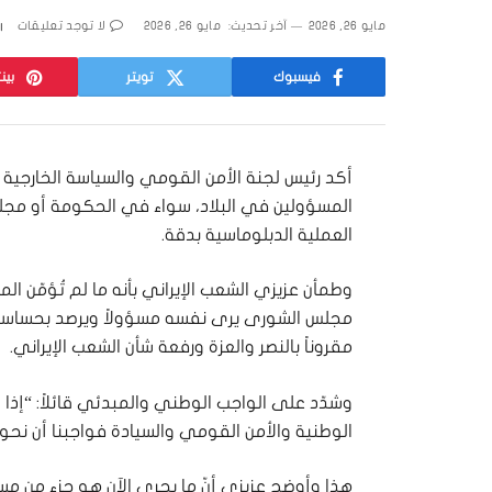
مايو 26, 2026
آخر تحديث:
مايو 26, 2026
لا توجد تعليقات
فيسبوك
تويتر
بين
أكد رئيس لجنة الأمن القومي والسياسة الخارجية 
المسؤولين في البلاد، سواء في الحكومة أو مجلس 
العملية الدبلوماسية بدقة.
وطمأن عزيزي الشعب الإيراني بأنه ما لم تُؤمّن المص
مجلس الشورى يرى نفسه مسؤولاً ويرصد بحساسية ه
مقروناً بالنصر والعزة ورفعة شأن الشعب الإيراني.
وشدّد على الواجب الوطني والمبدئي قائلاً: “إذا ش
الوطنية والأمن القومي والسيادة فواجبنا أن نحو
هذا وأوضح عزيزي أنّ ما يجري الآن هو جزء من مسار