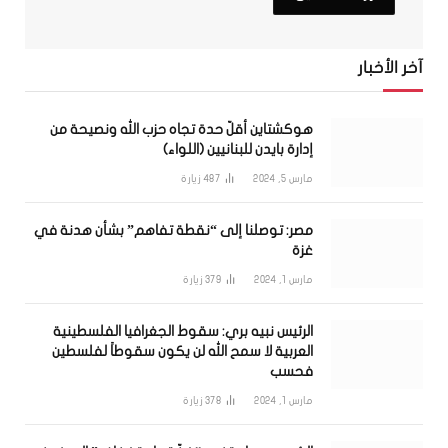
آخر الأخبار
هوكشتاين أقلّ حدة تجاه حزب الله ونصيحة من
إدارة بايدن للبنانيين (اللواء)
مارس 5, 2024
487
زيارة
مصر: توصلنا إلى “نقطة تفاهم” بشأن هدنة في
غزة
مارس 1, 2024
379
زيارة
الرئيس نبيه بري: سقوط الجغرافيا الفلسطينية
العربية لا سمح الله لن يكون سقوطاً لفلسطين
فحسب
مارس 1, 2024
378
زيارة