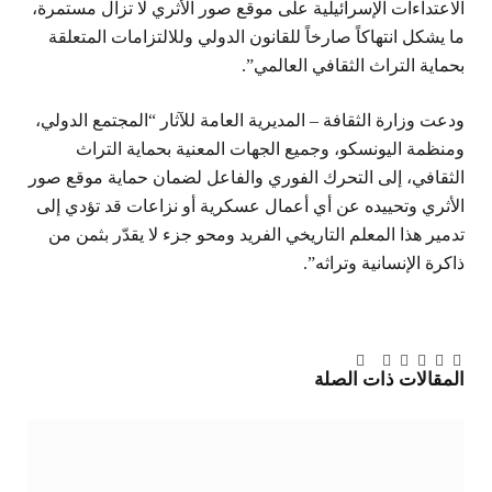
الاعتداءات الإسرائيلية على موقع صور الأثري لا تزال مستمرة،
ما يشكل انتهاكاً صارخاً للقانون الدولي وللالتزامات المتعلقة
بحماية التراث الثقافي العالمي”.
ودعت وزارة الثقافة – المديرية العامة للآثار “المجتمع الدولي،
ومنظمة اليونسكو، وجميع الجهات المعنية بحماية التراث
الثقافي، إلى التحرك الفوري والفاعل لضمان حماية موقع صور
الأثري وتحييده عن أي أعمال عسكرية أو نزاعات قد تؤدي إلى
تدمير هذا المعلم التاريخي الفريد ومحو جزء لا يقدّر بثمن من
ذاكرة الإنسانية وتراثه”.
تويتر
فيسبوك
لينكدإن
بينتيريست
Tumblr
تيلقرام
البريد
المقالات
ذات الصلة
الإلكتروني