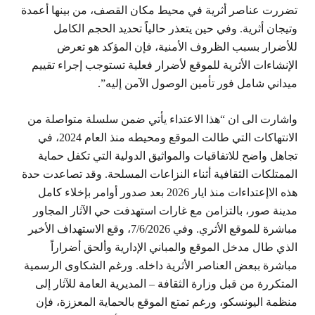
تضررت عناصر أثرية في محيط مكان القصف، من بينها أعمدة
وتيجان أثرية. وفي حين يتعذر حالياً تحديد الحجم الكامل
للأضرار بسبب الظروف الأمنية، فإن المؤكد هو تعرض
الإنشاءات الأثرية للموقع لأضرار فعلية تستوجب إجراء تقييم
ميداني شامل فور تأمين الوصول الآمن إليه”.
واشارت الى ان “هذا الاعتداء يأتي ضمن سلسلة متواصلة من
الانتهاكات التي طالت الموقع ومحيطه منذ العام 2024، في
تجاهل واضح للاتفاقيات والمواثيق الدولية التي تكفل حماية
الممتلكات الثقافية أثناء النزاعات المسلحة. وقد تصاعدت حدة
هذه الاإعتداءات منذ ايار 2026 بعد صدور أوامر بإخلاء كامل
مدينة صور، بالتزامن مع غارات استهدفت حي الآثار المجاور
مباشرة للموقع الأثري. وفي 7/6/2026، وقع الاستهداف الأخير
الذي طال مدخل الموقع والمباني الإدارية وألحق أضراراً
مباشرة ببعض العناصر الأثرية داخله. ورغم الشكاوى الرسمية
المتكررة من قبل وزارة الثقافة – المديرية العامة للآثار إلى
منظمة اليونسكو، ورغم تمتع الموقع بالحماية المعززة، فإن