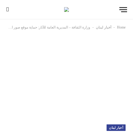
-
-
Home
أخبار لبنان
وزارة الثقافة – المديرية العامة للآثار: حماية موقع صور الأثري مسؤولية جماعية يفرضها القانون الدولي والاتفاقيات الخاصة بحماية التراث الثقافي
أخبار لبنان