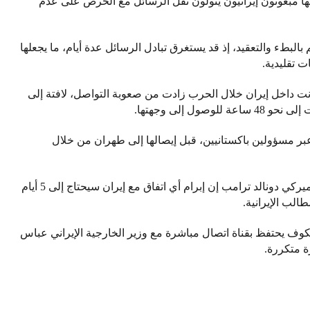
ها مبعوثون إيرانيون يتولون نقل الرسائل مع الحرص على عدم
البطء والتعقيد، إذ قد يستغرق تبادل الرسائل عدة أيام، ما يجعلها
 تقليدية.
رنت داخل إيران خلال الحرب زادت من صعوبة التواصل، لافتة إلى
 إلى وجهتها.
 عبر مسؤولين باكستانيين، قبل إيصالها إلى طهران من خلال
وفي هذا السياق، قال مسؤول بارز في إدارة الرئيس الأميركي دونالد ترامب إن إبرام أي اتفاق مع إيران سيحتاج إلى 5 أيام
لب الإيرانية.
وف يحتفظ بقناة اتصال مباشرة مع وزير الخارجية الإيراني عباس
 متكررة.