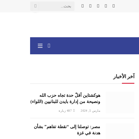
X
فيسبوك
الانستغرام
يوتيوب
واتساب
(Twitter)
آخر الأخبار
هوكشتاين أقلّ حدة تجاه حزب الله
ونصيحة من إدارة بايدن للبنانيين (اللواء)
مارس 5, 2024
487
زيارة
مصر: توصلنا إلى “نقطة تفاهم” بشأن
هدنة في غزة