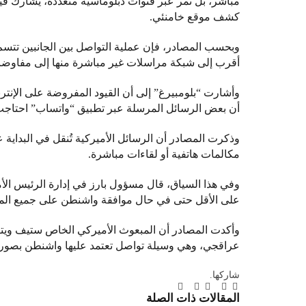
مباشر، بل تمر عبر قنوات دبلوماسية متعددة، يشارك في
كشف موقع خامنئي.
وبحسب المصادر، فإن عملية التواصل بين الجانبين تتسم ب
أقرب إلى شبكة مراسلات غير مباشرة منها إلى مفاوضات
وأشارت “بلومبيرغ” إلى أن القيود المفروضة على الإنت
أن بعض الرسائل المرسلة عبر تطبيق “واتساب” احتاجت إلى نحو 48 ساعة للوصول
وذكرت المصادر أن الرسائل الأميركية تُنقل في البداية
مكالمات هاتفية أو لقاءات مباشرة.
على الأقل حتى في حال موافقة واشنطن على جميع المطا
وأكدت المصادر أن المبعوث الأميركي الخاص ستيف ويتك
عراقجي، وهي وسيلة تواصل تعتمد عليها واشنطن بصورة
شاركها.
تويتر
فيسبوك
لينكدإن
بينتيريست
Tumblr
تيلقرام
البريد
المقالات
ذات الصلة
الإلكتروني