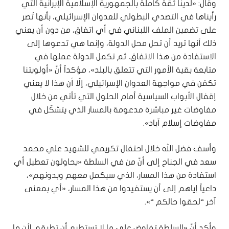
وقال: «لدينا ثقة كاملة بالجمهورية الإسلامية الإيرانية التي
رأيناها في التصدي البطولي للعدوان الإسرائيلي، بأنها تُصر
على تضمين الملف اللبناني في أي اتفاق، من دون أن يعني
ذلك أنها تريد أن تحل محل الدولة، وإنما هي تدعوها إلى
الاستفادة من هذا الاتفاق، ثم تكمل الدولة عملها في
متابعة بقية الأمور التي تتعلق بالبلد»، مؤكداً أنّ «أولويتنا
تكمُن في مواجهة العدوان الإسرائيلي، إلّا أن هذا لا يعني
إقفال الأبواب السياسية أمام الحلول التي تأتي من خلال
مفاوضات غير مباشرة مدعومة بالمسار الذي يتشكّل في
مفاوضات إسلام آباد».
وأسف فضل الله خلال احتفال تكريمي للشهيد علي محمد
سعد في الجناح إلى أنّ من في السلطة «يحاولون تعطيل أي
استفادة من هذا المسار، الذي سيكمل معهم وبدونهم»،
داعياً إياهم إلى أن يستفيدوا من هذا المسار، «أي بمعنى
آخر “لحقوا حالكم “».
وأكد أنّ «السلطة تفاوض على ما لا تستطيع أن تطبقه، لأن ما