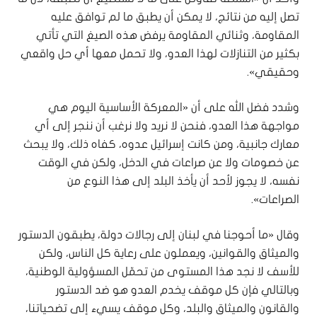
تصل إليه من نتائج، لا يمكن أن يطبق ما لم توافق عليه
المقاومة، وثنائي المقاومة يرفض هذه الصيغ التي تأتي
بكثير من التنازلات لهذا العدو، ولا تحمل معها أي حل واقعي
وحقيقي».
وشدد فضل الله على أن «المعركة الأساسية اليوم هي
مواجهة هذا العدو، فنحن لا نريد ولا نرغب أن ننجر إلى أي
معارك جانبية، ومن كانت إسرائيل عدوه، كفاه ذلك، ولا يبحث
عن خصومات ولا عن صراعات في الدخل، ولكن في الوقت
نفسه، لا يجوز لأحد أن يأخذ البلد إلى هذا النوع من
الصراعات».
وقال «ما أحوجنا في لبنان إلى رجالات دولة، يطبقون الدستور
والميثاق والقوانين، ويعملون على رعاية كل الناس، ولكن
للأسف لا نجد هذا المستوى من تحمّل المسؤولية الوطنية،
وبالتالي فإن كل موقف يخدم العدو هو ضد الدستور
والقانون والميثاق والبلد، وكل موقف يسيء إلى تضحياتنا،