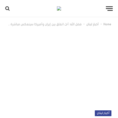
-
-
Home
أخبار لبنان
فضل الله: أيّ اتفاق بين إيران وأميركا سينعكس مباشرة على لبنان «قبلت السلطة أم لم تقبل»
أخبار لبنان