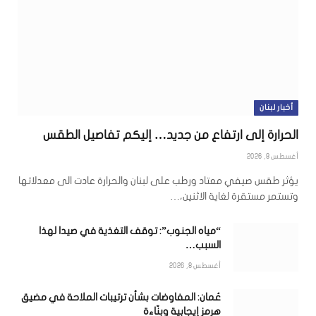
أخبار لبنان
الحرارة إلى ارتفاع من جديد… إليكم تفاصيل الطقس
أغسطس 8, 2026
يؤثر طقس صيفي معتاد ورطب على لبنان والحرارة عادت الى معدلاتها
وتستمر مستقرة لغاية الاثنين،…
“مياه الجنوب”: توقف التغذية في صيدا لهذا
السبب…
أغسطس 8, 2026
عُمان: المفاوضات بشأن ترتيبات الملاحة في مضيق
هرمز إيجابية وبنّاءة