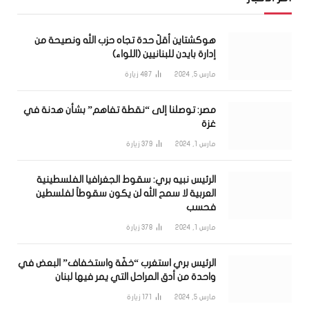
هوكشتاين أقلّ حدة تجاه حزب الله ونصيحة من
إدارة بايدن للبنانيين (اللواء)
مارس 5, 2024
487
زيارة
مصر: توصلنا إلى “نقطة تفاهم” بشأن هدنة في
غزة
مارس 1, 2024
379
زيارة
الرئيس نبيه بري: سقوط الجغرافيا الفلسطينية
العربية لا سمح الله لن يكون سقوطاً لفلسطين
فحسب
مارس 1, 2024
378
زيارة
الرئيس بري استغرب “خفّة واستخفاف” البعض في
واحدة من أدق المراحل التي يمر فيها لبنان
مارس 5, 2024
171
زيارة