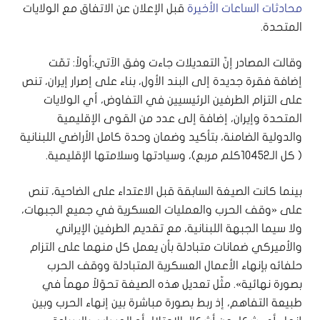
محادثات الساعات الأخيرة
قبل الإعلان عن الاتفاق مع الولايات
المتحدة.
وقالت المصادر إنّ التعديلات جاءت وفق الآتي: أولاً: تمّت
إضافة فقرة جديدة إلى البند الأول، بناء على إصرار إيران، تنص
على التزام الطرفين الرئيسيين في التفاوض، أي الولايات
المتحدة وإيران، إضافة إلى عدد من القوى الإقليمية
والدولية الضامنة، بتأكيد وضمان وحدة كامل الأراضي اللبنانية
( كل الـ10452كلم مربع)، وسيادتها وسلامتها الإقليمية.
بينما كانت الصيغة السابقة قبل الاعتداء على الضاحية، تنص
على «وقف الحرب والعمليات العسكرية في جميع الجبهات،
ولا سيما الجبهة اللبنانية، مع تقديم الطرفين الإيراني
والأميركي ضمانات متبادلة بأن يعمل كل منهما على التزام
حلفائه بإنهاء الأعمال العسكرية المتبادلة ووقف الحرب
بصورة نهائية». مثّل تعديل هذه الصيغة تحوّلاً مهماً في
طبيعة التفاهم، إذ ربط بصورة مباشرة بين إنهاء الحرب وبين