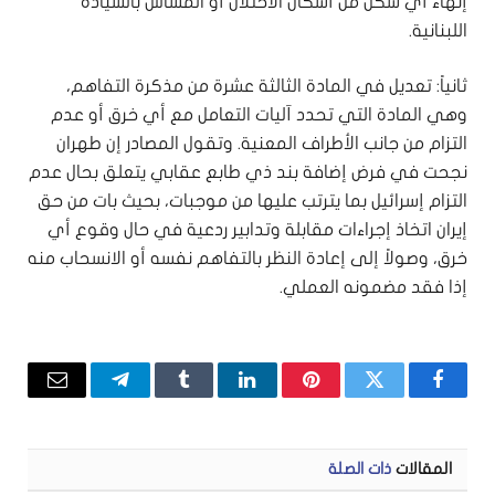
إنهاء أي شكل من أشكال الاحتلال أو المساس بالسيادة
اللبنانية.
ثانياً: تعديل في المادة الثالثة عشرة من مذكرة التفاهم،
وهي المادة التي تحدد آليات التعامل مع أي خرق أو عدم
التزام من جانب الأطراف المعنية. وتقول المصادر إن طهران
نجحت في فرض إضافة بند ذي طابع عقابي يتعلق بحال عدم
التزام إسرائيل بما يترتب عليها من موجبات، بحيث بات من حق
إيران اتخاذ إجراءات مقابلة وتدابير ردعية في حال وقوع أي
خرق، وصولاً إلى إعادة النظر بالتفاهم نفسه أو الانسحاب منه
إذا فقد مضمونه العملي.
فيسبوك
تويتر
بينتيريست
لينكدإن
Tumblr
تيلقرام
البريد
الإلكتر
المقالات
ذات الصلة