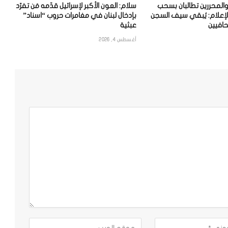
والمحررين تطالبان بسحب
سلام: العون الأكبر لإسرائيل قدّمه مَن تفرّد
لإعلام: يُبقي سيف السجن
بإدخال لبنان في مغامرات حروب “اسناد”
افيين
عبثية
أغسطس 4, 2026