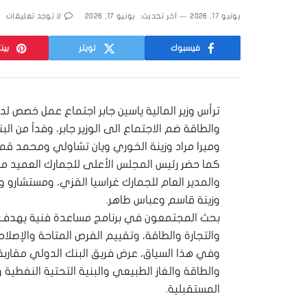
يونيو 17, 2026
آخر تحديث:
يونيو 17, 2026
لا توجد تعليقات
فيسبوك
تويتر
بين
ترأس وزير المالية ياسين جابر اجتماع عمل خصص لد
والطاقة ضم الاجتماع الى الوزير جابر، وفداً من ا
وميرا مراد وزينة الخوري ويان تشاولي ومحمد ق
كما حضر رئيس المجلس الأعلى للجمارك العميد م
والمدير العام للجمارك غراسيا القزي، ومستشارو و
وزينة قاسم وعباس طاهر.
بحث المجتمعون في برنامج مساعدة فنية يهدف إل
والتجارة والطاقة، وتقييم الفرص المتاحة والإصلاح
وفي هذا السياق، عرض فريق البنك الدولي مقاربة 
والطاقة والغاز الطبيعي والبنية التحتية النفطية
المستقبلية.