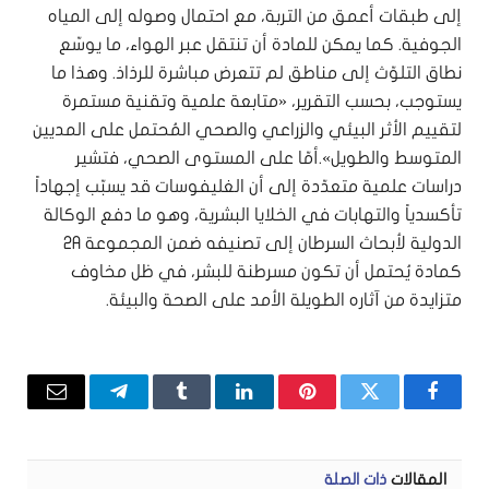
إلى طبقات أعمق من التربة، مع احتمال وصوله إلى المياه
الجوفية. كما يمكن للمادة أن تنتقل عبر الهواء، ما يوسّع
نطاق التلوّث إلى مناطق لم تتعرض مباشرة للرذاذ. وهذا ما
يستوجب، بحسب التقرير، «متابعة علمية وتقنية مستمرة
لتقييم الأثر البيئي والزراعي والصحي المُحتمل على المديين
المتوسط والطويل».أمّا على المستوى الصحي، فتشير
دراسات علمية متعدّدة إلى أن الغليفوسات قد يسبّب إجهاداً
تأكسدياً والتهابات في الخلايا البشرية، وهو ما دفع الوكالة
الدولية لأبحاث السرطان إلى تصنيفه ضمن المجموعة 2A
كمادة يُحتمل أن تكون مسرطنة للبشر، في ظل مخاوف
متزايدة من آثاره الطويلة الأمد على الصحة والبيئة.
فيسبوك
تويتر
بينتيريست
لينكدإن
Tumblr
تيلقرام
البريد
الإلكتر
المقالات
ذات الصلة