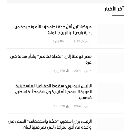
آخر الأخبار
هوكشتاين أقلّ حدة تجاه حزب الله ونصيحة من
إدارة بايدن للبنانيين (اللواء)
مارس 5, 2024
487
زيارة
مصر: توصلنا إلى “نقطة تفاهم” بشأن هدنة في
غزة
مارس 1, 2024
379
زيارة
الرئيس نبيه بري: سقوط الجغرافيا الفلسطينية
العربية لا سمح الله لن يكون سقوطاً لفلسطين
فحسب
مارس 1, 2024
378
زيارة
الرئيس بري استغرب “خفّة واستخفاف” البعض في
واحدة من أدق المراحل التي يمر فيها لبنان