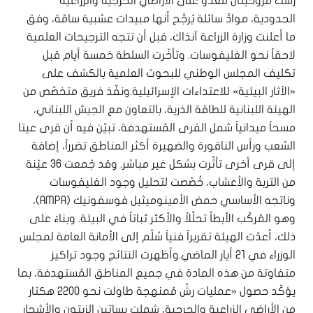
رشّت مروحيتان للعدو على الأراضي الحرجية والزراعية
الحدودية، موادَّ سائلة يُرجَّح أنها مبيدات عشبية سامّة، وفق
ما أعلنت وزارة الزراعة آنذاك، قبل أن تتجه الترجيحات العلمية
لاحقاً نحو الغليفوسات. وتأخّرت السلطة خمسة أيام قبل
تكليف المجلس الوطني للبحوث العلمية بالكشف على
«الآثار البيئية» للاعتداءات الإسرائيلية.ونفّذ فريق متخصّص من
الهيئة اللبنانية للطاقة الذرية، بالتعاون مع الجيش اللبناني،
مسحاً ميدانياً شمل القرى المُستهدفة، تبيّن فيه أن قرى عيتا
الشعب ورأس الناقورة والضهيرة أكثر المناطق تضرراً، إضافة
إلى قرى أخرى تأثّرت بشكل غير مباشر. وقد جُمعت 36 عيّنة
من التربة والأعشاب، خُصّصت لتحليل وجود الغليفوسات
وناتجه الأساسي حمض الأمينوميثيل فوسفونيك (AMPA)،
وهو المُركّب الأبطأ تحلّلاً والأكثر ثباتاً في البيئة. وبناءً على
ذلك، أعدّت الهيئة تقريراً فنياً سُلّم إلى الأمانة العامة لمجلس
الوزراء في 21 أيار الماضي.وأظهرت النتائج وجود تراكيز
متفاوتة من هذه المادة في جميع المناطق المُستهدفة، بما
يؤكّد حصول «عمليات رشّ مُمنهجة طاولت نحو 2200 هكتار
من الأراضي الزراعية والحرجية، شملت بساتين الزيتون والأشجار