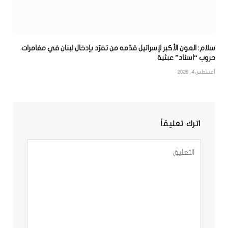
سلام: العون الأكبر لإسرائيل قدّمه مَن تفرّد بإدخال لبنان في مغامرات
حروب “اسناد” عبثية
أغسطس 4, 2026
اترك تعليقاً