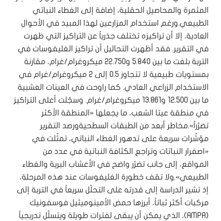
المثمرة والمحاصيل الحقلية، إضافة إلى الغطاء النباتي
الطبيعي.ورغم استخدام المزارعين لهذا المبيد في الأحوال
العادية، إلا أن تراكيزه تختلف جذرياً عن التراكيز التي ظهرت
في التقرير. فقد أظهرت التحاليل أن تراكيز الغليفوسات في
التربة بلغت ما بين 5.840 و22.750 ميكروغرام/غرام، مقارنة
بمستويات طبيعية لا تتجاوز 0.5 إلى 2 ميكروغرام/غرام في
الاستخدام الزراعي العادي. كما راوحت في العينات العشبية
ما بين 12.500 و13.861 ميكروغرام/غرام. وسجّلت أعلى التراكيز
في منطقة عيتا الشعب، ما يجعلها «المنطقة الأكثر
تضرّراً».مخاطر أبعد من الطبقات السطحيةورصد التقرير
مؤشّرات سريعة على تدهور الغطاء النباتي، تمثّلت في
«اصفرار النباتات وتراجع الكثافة النباتية في عدد من
المواقع، إلى جانب تضرّر واضح في الأعشاب البرية والغطاء
الطبيعي».ولا تقف خطورة الغليفوسات عند هذه المرحلة،
إذ تشير الدراسة إلى قدرته على التحلّل سريعاً في التربة إلى
مركبات أكثر ثباتاً، أبرزها حمض الأمينوميثيل فوسفونيك
(AMPA)، الذي يمكن أن يبقى لفترات طويلة ويتسلّل تدريجياً