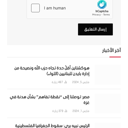
آخر الأخبار
هوكشتاين أقلّ حدة تجاه حزب الله ونصيحة من
إدارة بايدن للبنانيين (اللواء)
مارس 5, 2024
487
زيارة
مصر: توصلنا إلى “نقطة تفاهم” بشأن هدنة في
غزة
مارس 1, 2024
379
زيارة
الرئيس نبيه بري: سقوط الجغرافيا الفلسطينية