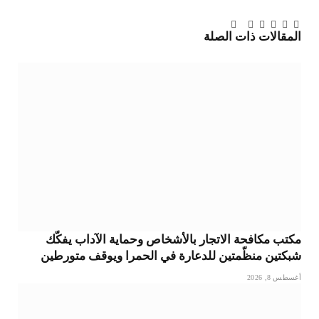
تويتر
فيسبوك
لينكدإن
بينتيريست
Tumblr
تيلقرام
البريد
المقالات
ذات الصلة
الإلكتروني
مكتب مكافحة الاتجار بالأشخاص وحماية الآداب يفكّك
شبكتين منظّمتين للدعارة في الحمرا ويوقف متورطين
أغسطس 8, 2026