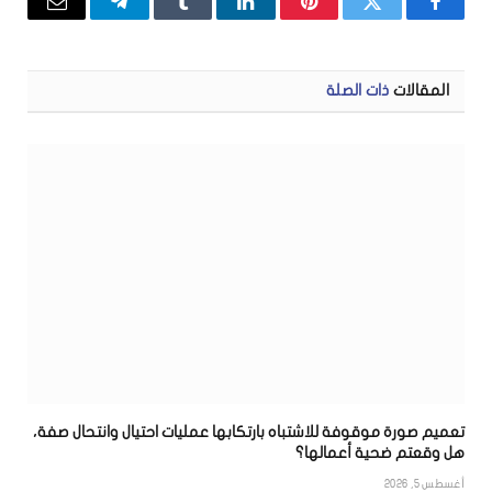
فيسبوك
تويتر
بينتيريست
لينكدإن
Tumblr
تيلقرام
البريد
الإلكتر
المقالات
ذات الصلة
تعميم صورة موقوفة للاشتباه بارتكابها عمليات احتيال وانتحال صفة،
هل وقعتم ضحية أعمالها؟
أغسطس 5, 2026