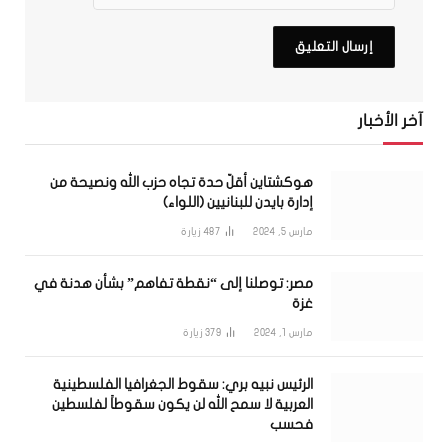
آخر الأخبار
هوكشتاين أقلّ حدة تجاه حزب الله ونصيحة من
إدارة بايدن للبنانيين (اللواء)
مارس 5, 2024
487
زيارة
مصر: توصلنا إلى “نقطة تفاهم” بشأن هدنة في
غزة
مارس 1, 2024
379
زيارة
الرئيس نبيه بري: سقوط الجغرافيا الفلسطينية
العربية لا سمح الله لن يكون سقوطاً لفلسطين
فحسب