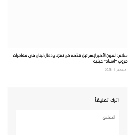
سلام: العون الأكبر لإسرائيل قدّمه مَن تفرّد بإدخال لبنان في مغامرات
حروب “اسناد” عبثية
أغسطس 4, 2026
اترك تعليقاً