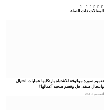
تويتر
فيسبوك
لينكدإن
بينتيريست
Tumblr
تيلقرام
البريد
المقالات
ذات الصلة
الإلكتروني
تعميم صورة موقوفة للاشتباه بارتكابها عمليات احتيال
وانتحال صفة، هل وقعتم ضحية أعمالها؟
أغسطس 5, 2026