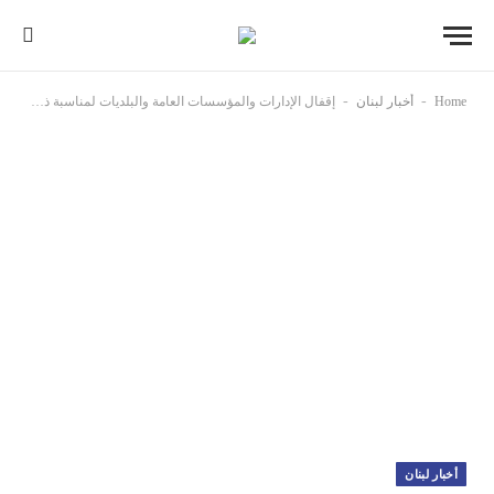
-
-
Home
أخبار لبنان
إقفال الإدارات والمؤسسات العامة والبلديات لمناسبة ذكرى عاشوراء يوم الجمعة 26 حزيران الحالي
أخبار لبنان