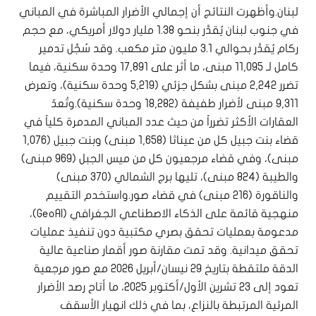
لبنان.وأظهرت النتائج أن إجمالي الأضرار المباشرة في المباني
في جنوب لبنان يُقدَّر بنحو 1.38 مليار دولار أمريكي، مع حجم
ركام يُقدَّر بحوالي 3.1 مليون متر مكعب. وقد سُجِّل تدمير
كامل لـ 11,095 مبنى، ما أثر على 17,891 وحدة سكنية، فيما
تضرر 2,242 مبنى بشكل جزئي (5,219 وحدة سكنية)، وتعرض
9,311 مبنى لأضرار طفيفة (18,282 وحدة سكنية).وتُعدّ
العقارات الأكثر تضرراً من حيث عدد المباني المدمرة كلياً في
قضاء بنت جبيل كل من عيناثا (1,658 مبنى) وبنت جبيل (1,076
مبنى)، وفي قضاء مرجعيون كل من ميس الجبل (969 مبنى)
والطيبة (824 مبنى)، تليها برج الشمالي (370 مبنى)
والناقورة (216 مبنى) في قضاء صور.واستخدم التقييم
منهجية قائمة على الذكاء الاصطناعي الجغرافي (GeoAI)،
مدعومة بعمليات تحقق بصري مكتبية دون تنفيذ عمليات
تحقق ميدانية. وقد تمت مقارنة صور أقمار صناعية عالية
الدقة ملتقطة بتاريخ 29 نيسان/أبريل 2026 مع صور مرجعية
تعود إلى 23 تشرين الأول/أكتوبر 2025، ما أتاح رصد الأضرار
المرئية المرتبطة بالنزاع، بما في ذلك انهيار الأسقف