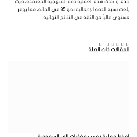
حدة. وأكدت هذه العملية دقة المنهجية المعتمدة، حيث
بلغت نسبة الدقة الإجمالية نحو 85 في المائة، مما يوفر
مستوى عالياً من الثقة في النتائج النهائية.
تويتر
فيسبوك
بينتيريست
لينكدإن
Tumblr
البريد
تيلقرام
المقالات
ذات الصلة
الإلكتروني
إحباط عملية تهريب مخدّرات إلى السعودية