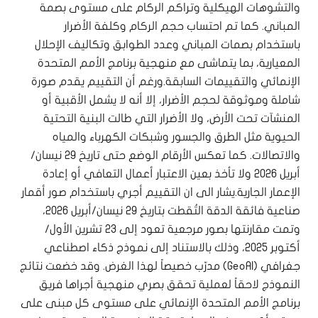
والتشوهات الهيكلية وتراكم الركام على مستوى بصمة
المباني. كما تم احتساب حجم الركام وكلفة الأضرار
باستخدام بصمات المباني وعدد الطوابق وتكاليف الإحلال
المعيارية، بما يتماشى مع منهجية برنامج الأمم المتحدة
الإنمائي والتقييمات السابقة.ورغم أن التقييم يقدم صورة
شاملة وموثوقة لحجم الأضرار، إلا أنه لا يشمل الأقبية أو
المنشآت تحت الأرض، ولا الأضرار التي طالت البنية التحتية
الحيوية مثل الطرق والجسور وشبكات الكهرباء والمياه
والاتصالات. كما تعكس الأرقام الوضع حتى تاريخ 29 نيسان/
أبريل 2026 ولا تأخذ بعين الاعتبار أعمال التعافي أو إعادة
الإعمار الجارية.يشار الى ان التقييم أجري باستخدام صور أقمار
صناعية فائقة الدقة التُقطت بتاريخ 29 نيسان/أبريل 2026،
وتمت مقارنتها بصور مرجعية تعود إلى 23 تشرين الأول/
أكتوبر 2025، وذلك بالاستناد إلى نموذج ذكاء اصطناعي
جغرافي (GeoAI) مدرّب خصيصاً لهذا الغرض. وقد خضعت نتائج
النموذج لاحقاً لعملية تحقق بصري منهجية أجراها فريق
برنامج الأمم المتحدة الإنمائي على مستوى كل مبنى على