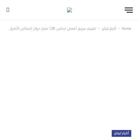
-
-
Home
أخبار لبنان
تقييم سريع أممي لبناني: 1,38 مليار دولار إجمالي الأضرار المباشرة في المباني في جنوب لبنان
أخبار لبنان