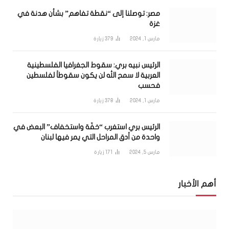
مصر: توصلنا إلى “نقطة تفاهم” بشأن هدنة في
غزة
مارس 1, 2024
379
زيارة
الرئيس نبيه بري: سقوط الجغرافيا الفلسطينية
العربية لا سمح الله لن يكون سقوطاً لفلسطين
فحسب
مارس 1, 2024
378
زيارة
الرئيس بري استغرب “خفّة واستخفاف” البعض في
واحدة من أدق المراحل التي يمر فيها لبنان
مارس 5, 2024
171
زيارة
أهم الأخبار