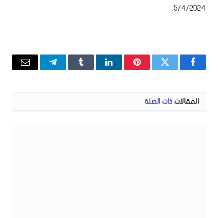
5/4/2024.
فيسبوك
تويتر
بينتيريست
لينكدإن
Tumblr
تيلقرام
البريد
الإلكتر
المقالات
ذات الصلة