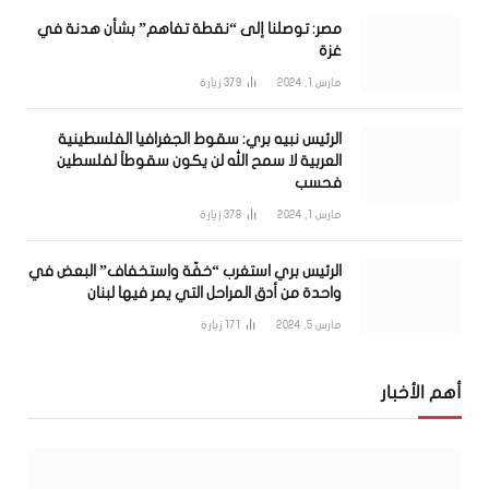
مصر: توصلنا إلى “نقطة تفاهم” بشأن هدنة في
غزة
مارس 1, 2024
379
زيارة
الرئيس نبيه بري: سقوط الجغرافيا الفلسطينية
العربية لا سمح الله لن يكون سقوطاً لفلسطين
فحسب
مارس 1, 2024
378
زيارة
الرئيس بري استغرب “خفّة واستخفاف” البعض في
واحدة من أدق المراحل التي يمر فيها لبنان
مارس 5, 2024
171
زيارة
أهم الأخبار