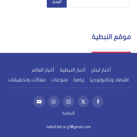
البحث
موقع النبطية
أخبار لبنان
أخبار النبطية
أخبار العالم
اقتصاد وتكنولوجيا
رياضة
منوعات
مقالات وتحقيقات
فيسبوك
X
الانستغرام
واتساب
يوتيوب
(Twitter)
النبطية
nabatieh.org1@gmail.com