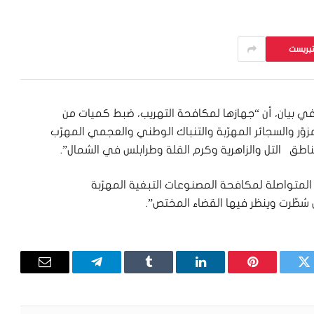
تيريست
ي” في بيان، أن “جهازها لمكافحة التهريب، ضبط كميات من
لمزوّر والسجائر المهرّبة والتنباك الوطني والعجمي المهرّب
ناطق التل والزاهرية وكرم القلة وطرابلس في الشمال”.
لمتواصلة لمكافحة المصنوعات التبغية المهرّبة
 سُطّرت وينظر فيها القضاء المختص”.
تويتر
بينتيريست
لينكدإن
Tumblr
تيلقرام
البريد
الإلكترون