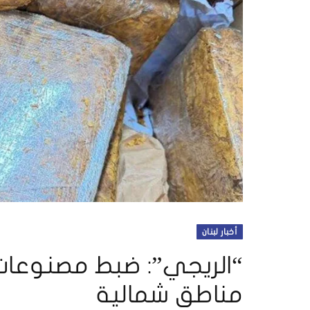
أخبار لبنان
“الريجي”: ضبط مصنوعات 
مناطق شمالية