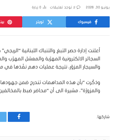
يونيو 30, 2026
لا توجد تعليقات
0
زيارة
فيسبوك
تويتر
بين
أعلنت إدارة حصر التبغ والتنباك اللبنانية “الريج
السجائر الالكترونية المهرّبة والمعسّل المهرّب وا
والسيجار المزوّر، نتيجة عمليات دهم نفّذها في م
وذكّرت “بأن هذه المداهمات تندرج ضمن جهودها ا
والمزورّة”، مشيرة الى أن “محاضر ضبط بالمخالفين
شاركها.
فيسبوك