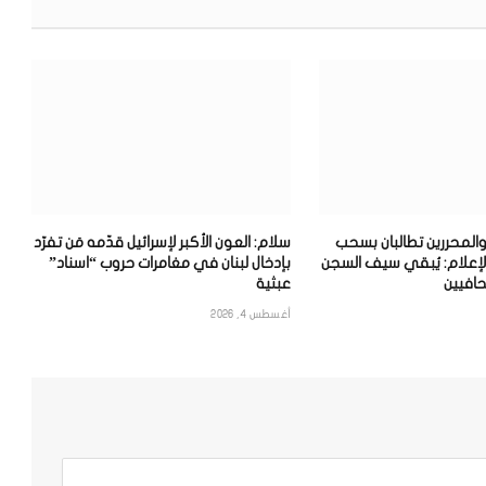
والمحررين تطالبان بسحب
سلام: العون الأكبر لإسرائيل قدّمه مَن تفرّد
لإعلام: يُبقي سيف السجن
بإدخال لبنان في مغامرات حروب “اسناد”
افيين
عبثية
أغسطس 4, 2026