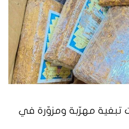
تبغية مهرّبة ومزوّرة في