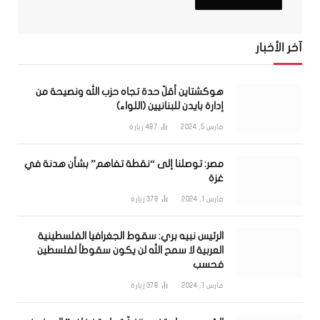
آخر الأخبار
هوكشتاين أقلّ حدة تجاه حزب الله ونصيحة من
إدارة بايدن للبنانيين (اللواء)
مارس 5, 2024
487
زيارة
مصر: توصلنا إلى “نقطة تفاهم” بشأن هدنة في
غزة
مارس 1, 2024
379
زيارة
الرئيس نبيه بري: سقوط الجغرافيا الفلسطينية
العربية لا سمح الله لن يكون سقوطاً لفلسطين
فحسب
مارس 1, 2024
378
زيارة