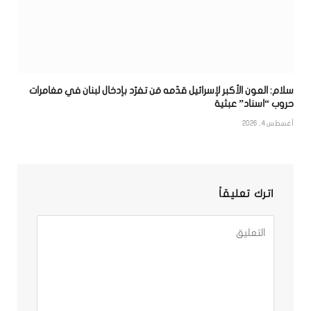
سلام: العون الأكبر لإسرائيل قدّمه مَن تفرّد بإدخال لبنان في مغامرات
حروب “اسناد” عبثية
أغسطس 4, 2026
اترك تعليقاً