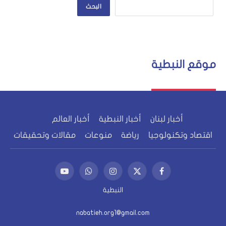
البحث
موقع النبطية
أخبار لبنان
أخبار النبطية
أخبار العالم
اقتصاد وتكنولوجيا
رياضة
منوعات
مقالات وتحقيقات
فيسبوك
X
الانستغرام
واتساب
يوتيوب
(Twitter)
النبطية
nabatieh.org1@gmail.com