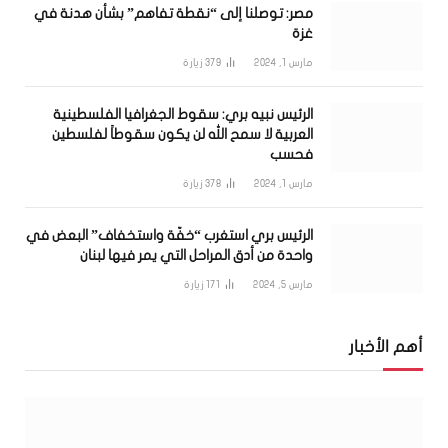
مصر: توصلنا إلى “نقطة تفاهم” بشأن هدنة في
غزة
مارس 1, 2024
379
زيارة
الرئيس نبيه بري: سقوط الجغرافيا الفلسطينية
العربية لا سمح الله لن يكون سقوطاً لفلسطين
فحسب
مارس 1, 2024
378
زيارة
الرئيس بري استغرب “خفّة واستخفاف” البعض في
واحدة من أدق المراحل التي يمر فيها لبنان
مارس 5, 2024
171
زيارة
أهم الأخبار