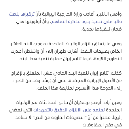
وأمس الاثنين، أفادت وزارة الخارجية الإيرانية بأنّ
تركيزها ينصبّ
حالياً على تنفيذ بنود مذكرة التفاهم
، وأنّ أولويتها هي
ضمان تنفيذها بجدية.
وفي ما يتعلق بالتزام الولايات المتحدة بموجب البند العاشر،
الخاص بمبيعات النفط، أشارت طهران إلى أنّ واشنطن أصدرت
التصاريح اللازمة، فيما تتابع إيران عملية تنفيذ هذا البند.
كذلك، تتابع إيران تنفيذ البند الحادي عشر، المتعلق بالإفراج
عن الأصول الإيرانية المجمّدة، على أن يُوفَد وفد من الخبراء
إلى الدوحة هذا الأسبوع لمتابعة هذا الملف.
وقبل أيام، أوضح بزشكيان أنّ نتائج المحادثات مع الولايات
المتحدة
تعتمد على الالتزام الدقيق بالتعهدات
التي تفضي
إليها، محذراً من أنّ “التصريحات الخارجة عن النص” لا تساعد
في دفع المفاوضات.