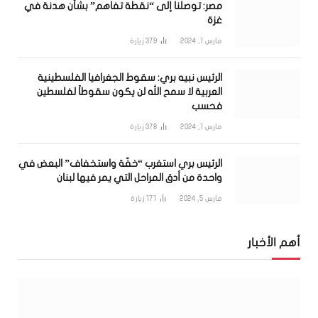
مصر: توصلنا إلى “نقطة تفاهم” بشأن هدنة في
غزة
مارس 1, 2024
379
زيارة
الرئيس نبيه بري: سقوط الجغرافيا الفلسطينية
العربية لا سمح الله لن يكون سقوطاً لفلسطين
فحسب
مارس 1, 2024
378
زيارة
الرئيس بري استغرب “خفّة واستخفاف” البعض في
واحدة من أدق المراحل التي يمر فيها لبنان
مارس 5, 2024
171
زيارة
أهم الأخبار