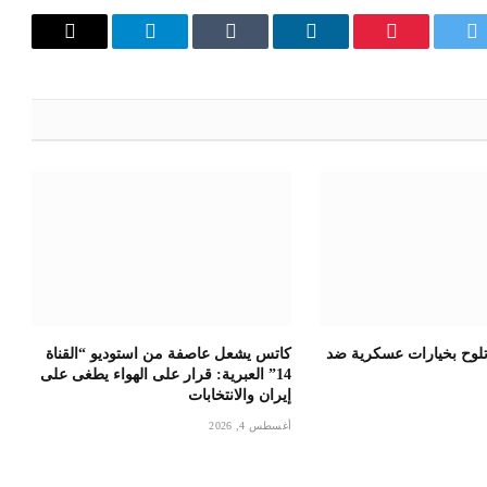
تويتر
بينتيريست
لينكدإن
Tumblr
تيلقرام
البريد
الإلكترون
 تلوح بخيارات عسكرية ضد
كاتس يشعل عاصفة من استوديو “القناة
14” العبرية: قرار على الهواء يطغى على
إيران والانتخابات
أغسطس 4, 2026