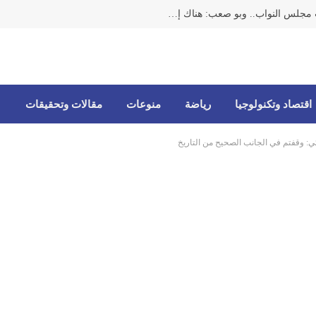
الرئيس بري يترأس إجتماعاً لهيئة مكتب مجلس النواب.. وبو صعب: هناك إصرار من أجل أن يمر قانون العفو
اقتصاد وتكنولوجيا
رياضة
منوعات
مقالات وتحقيقات
ي: وقفتم في الجانب الصحيح من التاريخ