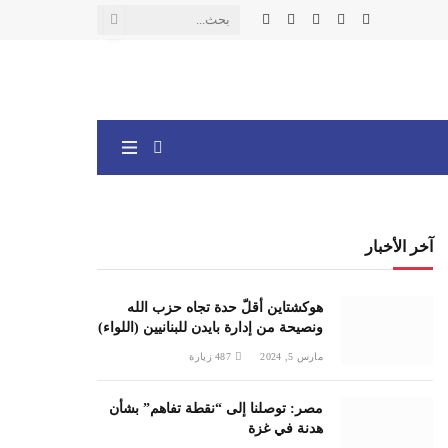
X
فيسبوك
الانستغرام
يوتيوب
واتساب
(Twitter)
آخر الأخبار
هوكشتاين أقلّ حدة تجاه حزب الله
ونصيحة من إدارة بايدن للبنانيين (اللواء)
مارس 5, 2024
487
زيارة
مصر: توصلنا إلى “نقطة تفاهم” بشأن
هدنة في غزة