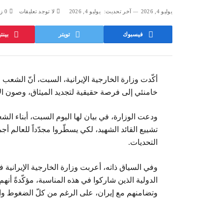
يوليو 4, 2026
آخر تحديث:
يوليو 4, 2026
لا توجد تعليقات
0
زي
فيسبوك
تويتر
بين
أكّدت وزارة الخارجية الإيرانية، السبت، أنّ الشعب ا
خامنئي إلى فرصة حقيقية لتجديد الميثاق، وصون الإن
ودعت الوزارة، في بيان لها اليوم السبت، أبناء الش
تشييع القائد الشهيد، لكي يسطّروا مجدّداً للعالم 
التحديات.
وفي السياق ذاته، أعربت وزارة الخارجية الإيرانية ف
الدولية الذين شاركوا في هذه المناسبة، مؤكّدةً أ
وتضامنهم مع إيران، على الرغم من كلّ الضغوط والت