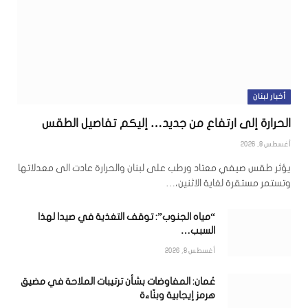
أخبار لبنان
الحرارة إلى ارتفاع من جديد… إليكم تفاصيل الطقس
أغسطس 8, 2026
يؤثر طقس صيفي معتاد ورطب على لبنان والحرارة عادت الى معدلاتها
وتستمر مستقرة لغاية الاثنين،…
“مياه الجنوب”: توقف التغذية في صيدا لهذا
السبب…
أغسطس 8, 2026
عُمان: المفاوضات بشأن ترتيبات الملاحة في مضيق
هرمز إيجابية وبنّاءة