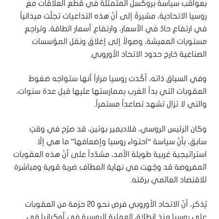
بعواقب سياسة بروكسل المتمثّلة في قطع العلاقات مع
روسيا الاتحادية، مشيرةً إلى أنّ هذه التداعيات تجلّت ميدانياً
في ارتفاع حادّ في الأسعار، وارتفاع أسعار الطاقة، وتراجع
مستويات المعيشة، وصولاً إلى إغلاق ونقل المؤسسات
الصناعية خارج حدود الاتحاد الأوروبي.
وفي السياق ذاته، أكّدت روسيا مراراً أنها ستواجه ضغوط
العقوبات التي بدأ الغرب بممارستها عليها قبل عدة سنوات،
والتي لا تزال تشهد تصاعداً مستمراً.
وكان الرئيس الروسي، فلاديمير بوتين، قد صرّح في وقتٍ
سابق، بأنّ سياسة “احتواء روسيا وإضعافها” ما هي إلّا
استراتيجية غربية طويلة الأمد، مشدّداً على أنّ هذه العقوبات
المفروضة قد وجّهت في نهاية المطاف ضربة قوية ومباشرة
للاقتصاد العالمي برمّته.
يُذكر، أنّ الاتحاد الأوروبي فرض نحو 20 حزمة من العقوبات
على روسيا منذ انطلاق العملية الروسية في أوكرانيا في