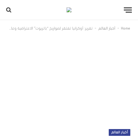
-
-
Home
أخبار العالم
تقرير: أوكرانيا تفتقر لصواريخ “باتريوت” الاعتراضية وعاجزة عن صدّ الصواريخ الروسية
أخبار العالم