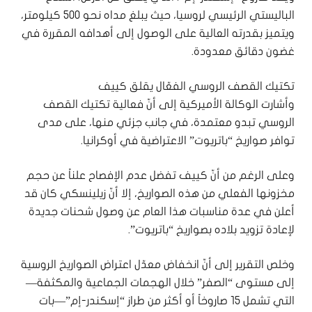
الباليستي الرئيسي لروسيا، حيث يبلغ مداه نحو 500 كيلومتر،
ويتميز بقدرته العالية على الوصول إلى أهدافه المقررة في
غضون دقائق معدودة.
تكتيك القصف الروسي الفعّال يقلق كييف
وأشارت الوكالة الأميركية إلى أنّ فعالية تكتيك القصف
الروسي تبدو معتمدة، في جانب جزئي منها، على مدى
توافر صواريخ “باتريوت” الاعتراضية في أوكرانيا.
وعلى الرغم من أنّ كييف تفضل عدم الإفصاح علناً عن حجم
مخزونها الفعلي من هذه الصواريخ، إلا أنّ زيلينسكي كان قد
أعلن في عدة مناسبات هذا العام عن وصول شحنات جديدة
لإعادة تزويد بلاده بصواريخ “باتريوت”.
وخلص التقرير إلى أنّ انخفاض معدّل اعتراض الصواريخ الروسية
إلى مستوى “الصفر” خلال الهجمات الجماعية والمكثفة—
التي تشمل 15 صاروخاً أو أكثر من طراز “إسكندر-إم”—بات