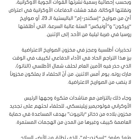
وبحسب إحصائية رسمية نشرتها القوات الجوية الأوكرانية،
ونقلتها الوكالة، فقد فشلت الدفاعات الأوكرانية في اعتراض
أيّ من صواريخ “إسكندر-إم” الباليستية الـ 23، أو صواريخ
“زيركون” و”أونيكس” الستة عالية السرعة، التي أطلقتها
روسيا في ضربة ليلية من الأحد إلى الإثنين.
تحذيرات أطلسية وعجز في مخزون الصواريخ الاعتراضية
برز هذا التراجع الحاد في الأداء الدفاعي لكييف في الوقت
الذي حذر فيه الأمين العام لحلف شمال الأطلسي (الناتو)،
مارك روته، يوم أمس الاثنين، من أنّ الحلفاء لا يملكون مخزوناً
لا ينضب من الصواريخ الاعتراضية.
وجاء ذلك بالتزامن مع مناشدات متكررة وجهها الرئيس
الأوكراني فولوديمير زيلينسكي، للحلفاء لحثهم على تجديد
مخزون بلاده من ذخائر “باتريوت” بهدف المساعدة في حماية
العاصمة كييف وغيرها من المدن من الهجمات المستمرة.
ويُعدّ صاروخ “إسكندر-إم”، الذي يُطلق من الأرض، السلاح