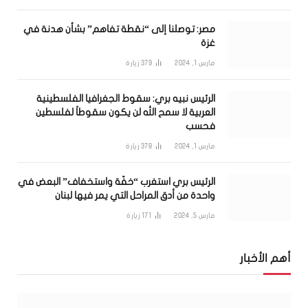
مصر: توصلنا إلى “نقطة تفاهم” بشأن هدنة في
غزة
مارس 1, 2024
379
زيارة
الرئيس نبيه بري: سقوط الجغرافيا الفلسطينية
العربية لا سمح الله لن يكون سقوطاً لفلسطين
فحسب
مارس 1, 2024
378
زيارة
الرئيس بري استغرب “خفّة واستخفاف” البعض في
واحدة من أدق المراحل التي يمر فيها لبنان
مارس 5, 2024
171
زيارة
أهم الأخبار