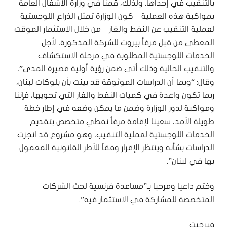
بالتنقيب في إحداها. ولذلك، قمنا في وزارة الاشغال العامة
بمواكبة هذه العملية – كون الوزارة تمثل الذراع اللوجستية
لعملية التنقيب عن النفط والغاز – من خلال الاستثمار الموقت
المعطى من قبل مرفأ بيروت للشركة المذكورة، لأجل
الخدمات اللوجستية المطلوبة في مرحلة الاستكشاف
والتنقيب الحالية وذلك أتى ضمن رؤية أولية قصيرة المدى”،
وقال: “وبما أن الدراسات الموثوقة قد بينت بأن بلوكات لبنان،
ربما تكون واعدة في كميات النفط والغاز التي تحويها، فإننا
ومواكبة لدور الوزارة وضمن ما يمكن وضعه في إطار خطة
طويلة الأمد، سعينا لإقامة مرفأ نفطي متخصص بتقديم
الخدمات اللوجستية لعملية التنقيب، وهو مشروع قد انجزت
الدراسات بشأنه وينتظر الإقرار وفقاً للأطر القانونية المعمول
بها في لبنان”.
وختم داعيا ومرحبا بـ”مساعدة فرنسية لحث الشركات
المتخصصة للمشاركة في الاستثمار فيه”.
فيرجيت