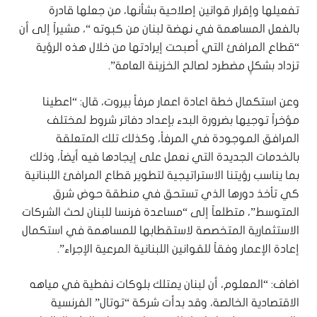
تفعيلها وإقرار قوانين إصلاحية بشأنها، من جعلها قادرة
بالفعل المساهمة في نهضة لبنان من كبوته “، مشيراً إلى أن
“قطاع المرافئ التي أصبحت إيرادتها من خلال هذه الرؤية
تزداد بشكلٍ مضطرد لصالح الخزينة العامة”.
وعن استكمال خطة اعادة اعمار مرفأ بيروت، قال: “اعطينا
مؤخراً توجيها بضرورة البدء بإعداد دفاتر شروط لمختلف
المرافق الموجودة في المرفأ، وكذلك تلك المتعلقة
بالخدمات الجديدة التي نعمل على إيجادها فيه أيضاً، وذلك
بما يناسب رؤيتنا الاستراتيجية لتطوير قطاع المرافئ اللبنانية
كي تأخذ دورها الذي تستحق في منطقة حوض شرق
المتوسط”، متطلعاً إلى “مساعدة فرنسا للبنان لحث الشركات
الاستثمارية المتخصصة لاستقطابها للمساهمة في استكمال
إعادة الإعمار وفقاً للقوانين اللبنانية المرعية الإجراء”.
اضاف: “المعلوم، أن لبنان يمتلك بلوكات نفطية في مياهه
الاقتصادية الخالصة، وقد بدأت شركة “توتال” الفرنسية