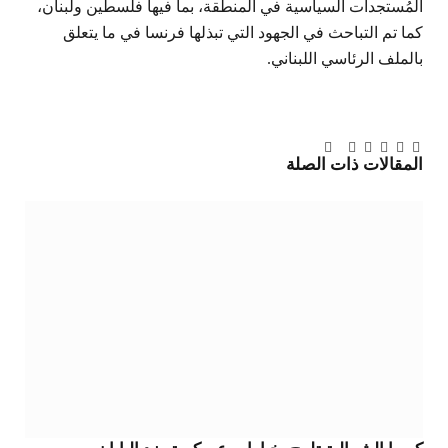
المُستجدات السياسية في المنطقة، بما فيها فلسطين ولبنان،
كما تم التباحث في الجهود التي تبذلها فرنسا في ما يتعلق
بالملف الرئاسي اللبناني.
تويتر
فيسبوك
لينكدإن
بينتيريست
Tumblr
تيلقرام
البريد
المقالات
ذات الصلة
الإلكتروني